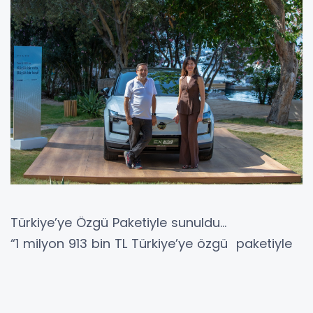
Türkiye’ye Özgü Paketiyle sunuldu…
“1 milyon 913 bin TL Türkiye’ye özgü paketiyle
tavsiye ettiğimiz satış fiyatı olacak. Biz
otomobili iki versiyonuyla sunacağız.
Bahsettiğim rakam single motor extended