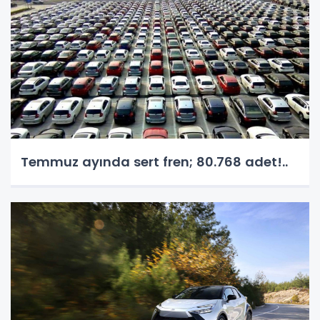
Temmuz ayında sert fren; 80.768 adet!..