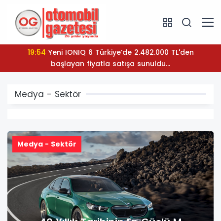
19:54
Yeni IONIQ 6 Türkiye’de 2.482.000 TL'den
başlayan fiyatla satışa sunuldu...
Medya - Sektör
Medya - Sektör