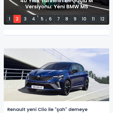
40 Yıllık Tarihinin En Güçlü M
Versiyonu: Yeni BMW M5
1
2
3
4
5
6
7
8
9
10
11
12
13
14
15
Renault yeni Clio ile "şah" demeye