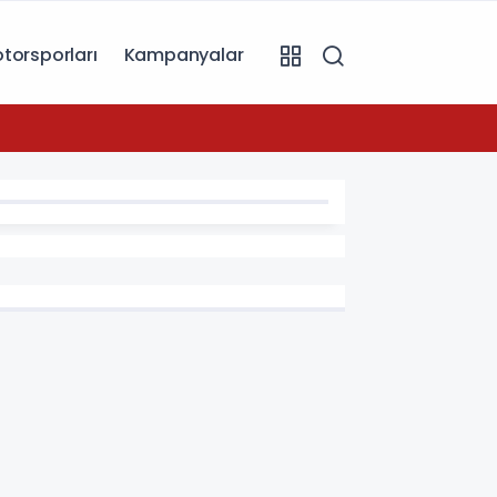
torsporları
Kampanyalar
07:49
Toyot