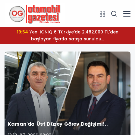
08:31
Temmuz ayında sert fren; 80.768 adet!..
Karsan'da Üst Düzey Görev Değişimi!..