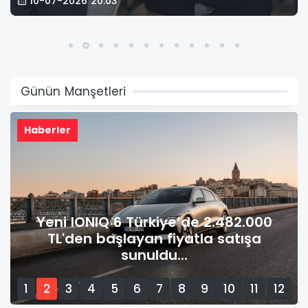
10-07-2026 20:03
Günün Manşetleri
Haberler
Yeni IONIQ 6 Türkiye’de 2.482.000
TL'den başlayan fiyatla satışa
sunuldu...
1
2
3
4
5
6
7
8
9
10
11
12