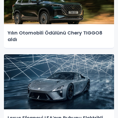
Yılın Otomobili Ödülünü Chery TIGGO8
aldı
Lexus Efsanevi LFA’nın Ruhunu Elektrikli