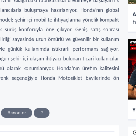
zmir Aliağa’daki fabrikasında üretilmeye başlayan ilk
anıcılarla buluşmaya hazırlanıyor. Honda’nın global
A
model; şehir içi mobilite ihtiyaçlarına yönelik kompakt
h
ek sürüş konforuyla öne çıkıyor.
Geniş satış sonrası
lirliği sayesinde uzun ömürlü ve güvenilir bir kullanım
e günlük kullanımda istikrarlı performans sağlıyor.
n şehir içi ulaşım ihtiyacı bulunan ticari kullanıcılar
mü olarak konumlanıyor. Honda’nın üretim kalitesini
 renk seçeneğiyle Honda Motosiklet bayilerinde ön
Y
#scooter
#
G