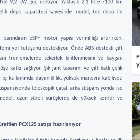
de 9,2 kW güç üretiyor. Yaklaşık 2,1 litre /100 km
elik depo kapasitesi sayesinde model, tek depo ile
barındıran eSP+ motor yapısı verimliliği artırırken,
temi yol tutuşunu destekliyor. Önde ABS destekli çift
P
ani frenlemelerde tekerlek kilitlenmesini ve kaygan
y
e katkı sağlıyor. Şık jant tasarımı ve çift katlı çelik
r içi kullanımda dayanıklılık, yüksek manevra kabiliyeti
üspansiyonda teleskopik çatal, arka süspansiyonda ise
n model, uzun süreli sürüşlerde de yüksek konfor ve
üretilen PCX125 satışa hazırlanıyor