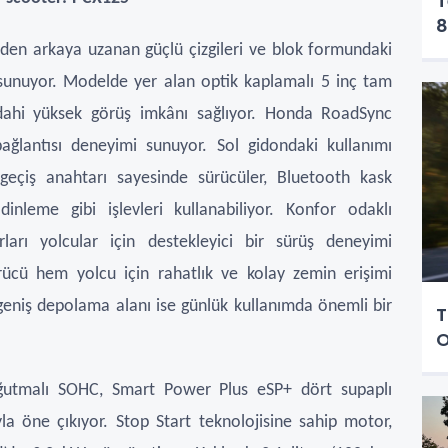
T
8
nden arkaya uzanan güçlü çizgileri ve blok formundaki
unuyor. Modelde yer alan optik kaplamalı 5 inç tam
 dahi yüksek görüş imkânı sağlıyor.
Honda RoadSync
bağlantısı deneyimi sunuyor. Sol gidondaki kullanımı
eçiş anahtarı sayesinde sürücüler, Bluetooth kask
k dinleme
gibi işlevleri kullanabiliyor.
Konfor odaklı
arı yolcular için destekleyici
bir sürüş deneyimi
ücü hem yolcu için rahatlık ve kolay zemin erişimi
ik geniş depolama alanı ise günlük kullanımda önemli bir
T
O
ğutmalı SOHC, Smart Power Plus eSP+ dört supaplı
a öne çıkıyor. Stop Start teknolojisine sahip motor,