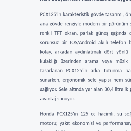
PCX125’in karakteristik gövde tasarımı, ö
ana gövde rengiyle modern bir görünüm s
renkli TFT ekran, parlak güneş ışığında
sorunsuz bir IOS/Android akıllı telefon 
kolay, arkadan aydınlatmalı
dört yönlü g
kulaklığı üzerinden arama veya müzi
tasarlanan PCX125’in arka tutunma barl
sunarken, ergonomik sele yapısı hem sür
sağlıyor. Sele altında yer alan 30,4 litrel
avantaj sunuyor.
Honda PCX125’in 125 cc hacimli, su so
motoru; yakıt ekonomisi ve performansıyl