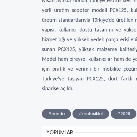
Nisan ayında Honda Türkiye Motosiklet’in İ
yerli üretim scooter modeli PCX125, kull
üretim standartlarıyla Türkiye’de üretilen 
yapısı, kullanıcı dostu tasarımı ve yüks
hizmet ağı ve yüksek yedek parça erişilebi
sunan PCX125, yüksek malzeme kalitesiyl
Model hem bireysel kullanıcılar hem de yoğu
için pratik ve verimli bir mobilite çözü
Türkiye’ye taşıyan PCX125, dört farklı
siparişe açıldı.
#honda
#motosiklet
#2026
YORUMLAR