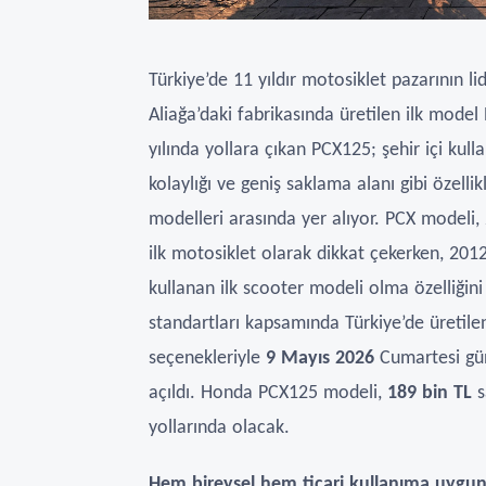
Türkiye’de 11 yıldır motosiklet pazarının l
Aliağa’daki fabrikasında üretilen ilk model 
yılında yollara çıkan PCX125; şehir içi kul
kolaylığı ve geniş saklama alanı gibi özelli
modelleri arasında yer alıyor. PCX modeli,
ilk motosiklet olarak dikkat çekerken, 20
kullanan ilk scooter modeli olma özelliğini
standartları kapsamında Türkiye’de üretile
seçenekleriyle
9 Mayıs 2026
Cumartesi gün
açıldı. Honda PCX125 modeli,
189 bin TL
s
yollarında olacak.
Hem bireysel hem ticari kullanıma uygu