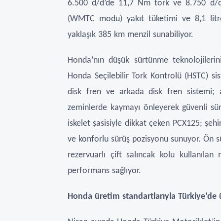
6.500 d/d’de 11,7 Nm tork ve 8.750 d/d’
(WMTC modu) yakıt tüketimi ve 8,1 litr
yaklaşık 385 km menzil sunabiliyor.
Honda’nın düşük sürtünme teknolojilerini 
Honda Seçilebilir Tork Kontrolü (HSTC) sis
disk fren ve arkada disk fren sistemi; 
zeminlerde kaymayı önleyerek güvenli sürüş
iskelet şasisiyle dikkat çeken PCX125; şehi
ve konforlu sürüş pozisyonu sunuyor. Ön s
rezervuarlı çift salıncak kolu kullanıla
performans sağlıyor.
Honda üretim standartlarıyla Türkiye’de 