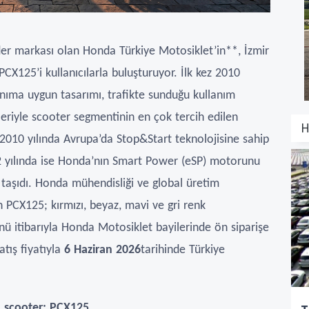
ider markası olan Honda Türkiye Motosiklet’in**, İzmir
PCX125’i kullanıcılarla buluşturuyor. İlk kez 2010
lanıma uygun tasarımı, trafikte sunduğu kullanım
kleriyle scooter segmentinin en çok tercih edilen
H
 2010 yılında Avrupa’da Stop&Start teknolojisine sahip
12 yılında ise Honda’nın Smart Power (eSP) motorunu
 taşıdı. Honda mühendisliği ve global üretim
n PCX125; kırmızı, beyaz, mavi ve gri renk
ü itibarıyla Honda Motosiklet bayilerinde ön siparişe
atış fiyatıyla
6 Haziran 2026
tarihinde Türkiye
n scooter: PCX125