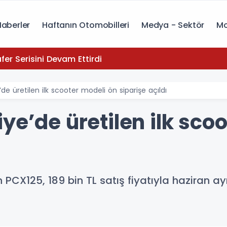
Haberler
Haftanın Otomobilleri
Medya - Sektör
Mo
yota, Zafer Serisini Devam Ettirdi
de üretilen ilk scooter modeli ön siparişe açıldı
ye’de üretilen ilk sco
PCX125, 189 bin TL satış fiyatıyla haziran ay