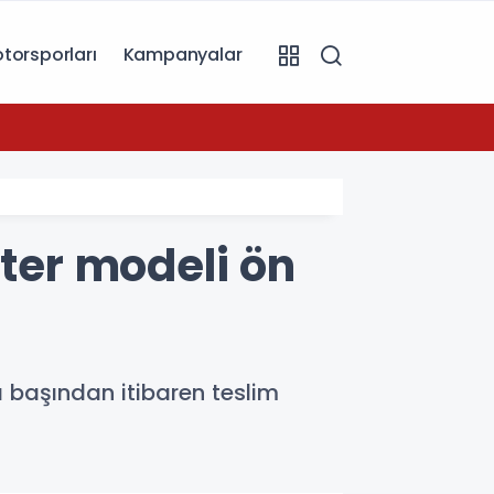
torsporları
Kampanyalar
07:49
Toyot
oter modeli ön
ı başından itibaren teslim