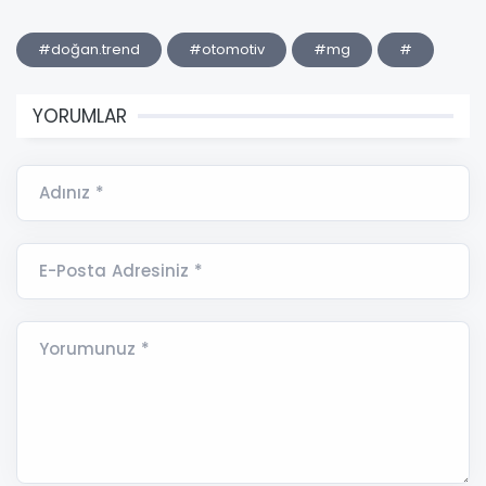
#doğan.trend
#otomotiv
#mg
#
YORUMLAR
Adınız *
E-Posta Adresiniz *
Yorumunuz *