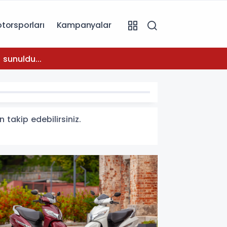
torsporları
Kampanyalar
08:31
 sunuldu...
Temmuz
 takip edebilirsiniz.