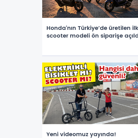
Honda'nın Türkiye’de üretilen il
scooter modeli ön siparişe açıl
Yeni videomuz yayında!