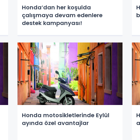
Honda’dan her koşulda
H
çalışmaya devam edenlere
b
destek kampanyası!
Honda motosikletlerinde Eylül
H
ayında özel avantajlar
a