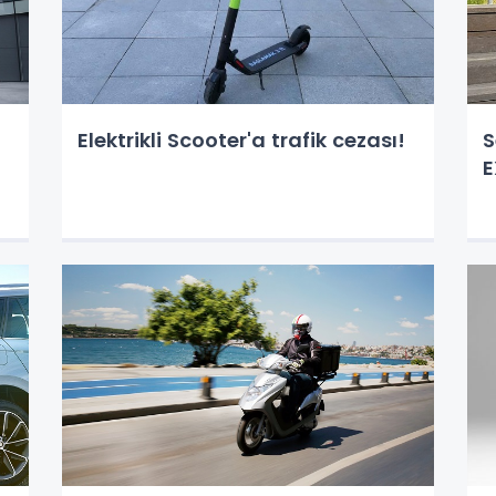
Elektrikli Scooter'a trafik cezası!
S
E