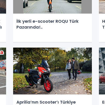
k
İlk yerli e-scooter ROQU Türk
H
dı
Pazarında!..
T
Aprilia’nın Scooter’ı Türkiye
E