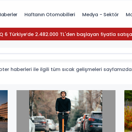
Haberler
Haftanın Otomobilleri
Medya - Sektör
Mo
Q 6 Türkiye’de 2.482.000 TL'den başlayan fiyatla satışa
r haberleri ile ilgili tüm sıcak gelişmeleri sayfamızdan