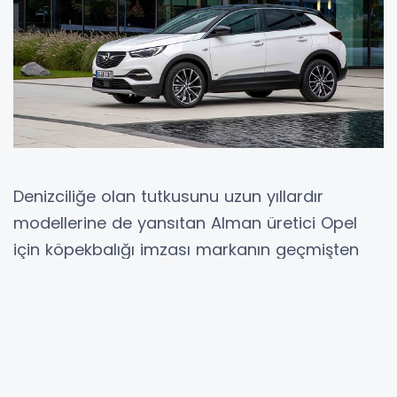
Denizciliğe olan tutkusunu uzun yıllardır
modellerine de yansıtan Alman üretici Opel
için köpekbalığı imzası markanın geçmişten
geleceğe uzanan yolculuğunda önemli bir yer
tutuyor. Artık bir kült haline gelen köpekbalığı
simgesi, Opel logosunu taşıyan çeşitli
modellere her zaman eşlik ediyor. Yeni Opel
Mokka’da veya markanın en çok satan ödüllü