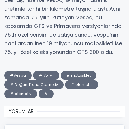
gelindiğinde ise Vespa, 19 milyon adetlik
üretimle tarihi bir kilometre taşına ulaştı. Aynı
zamanda 75. yılını kutlayan Vespa, bu
kapsamda GTS ve Primavera versiyonlarında
75th özel serisini de satışa sundu. Vespa’nın
bantlardan inen 19 milyonuncu motosikleti ise
75. yıl özel koleksiyonundan GTS 300 oldu.
#Vespa
# 75. yıl
# motosiklet
# Doğan Trend Otomotiv
# otomobil
# otomotiv
#
YORUMLAR