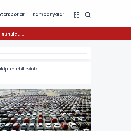
torsporları
Kampanyalar
08:31
 sunuldu...
Temmuz
ip edebilirsiniz.