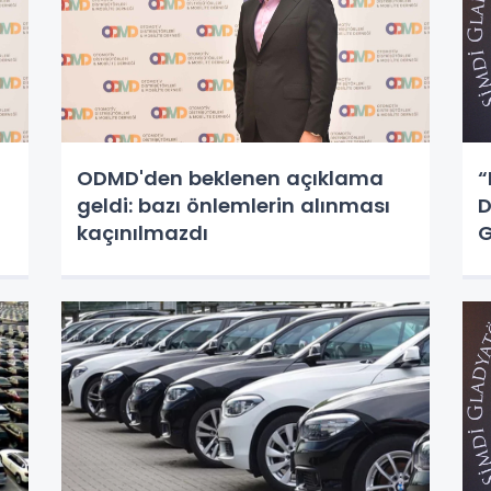
ODMD'den beklenen açıklama
“
geldi: bazı önlemlerin alınması
D
kaçınılmazdı
G