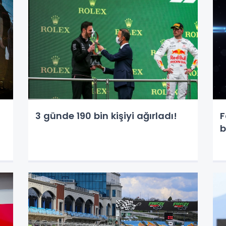
3 günde 190 bin kişiyi ağırladı!
F
b