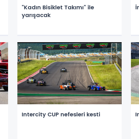
"Kadın Bisiklet Takımı" ile
İ
yarışacak
Intercity CUP nefesleri kesti
I