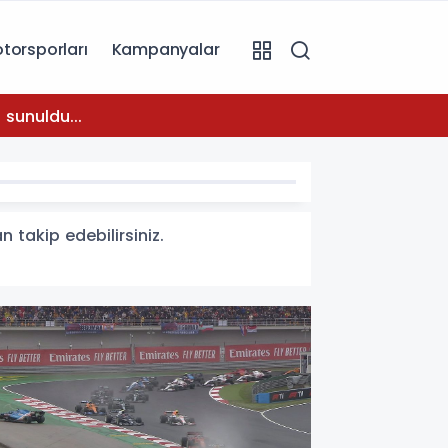
torsporları
Kampanyalar
08:31
 sunuldu...
Temmuz
n takip edebilirsiniz.