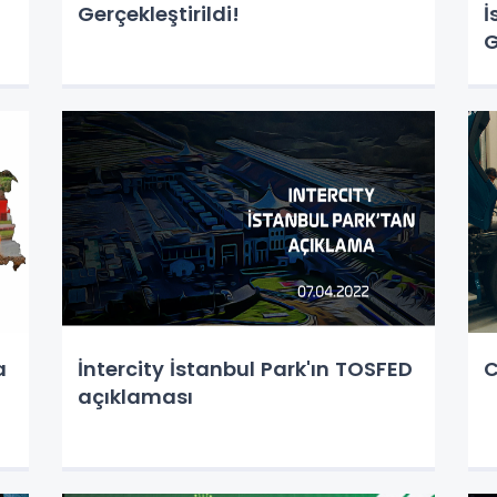
Gerçekleştirildi!
İ
G
a
İntercity İstanbul Park'ın TOSFED
C
açıklaması