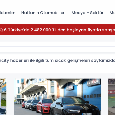
Haberler
Haftanın Otomobilleri
Medya - Sektör
Mo
Q 6 Türkiye’de 2.482.000 TL'den başlayan fiyatla satışa
city haberleri ile ilgili tüm sıcak gelişmeleri sayfamızda