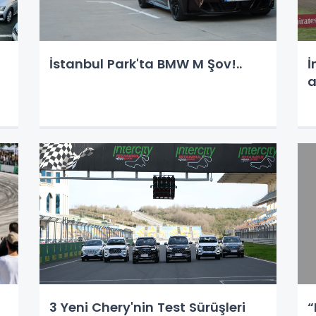
İstanbul Park'ta BMW M Şov!..
İ
a
3 Yeni Chery'nin Test Sürüşleri
“