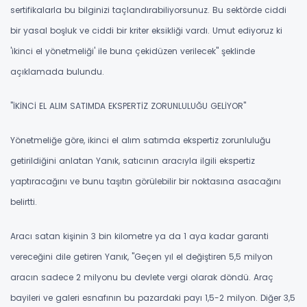
sertifikalarla bu bilginizi taçlandırabiliyorsunuz. Bu sektörde ciddi
bir yasal boşluk ve ciddi bir kriter eksikliği vardı. Umut ediyoruz ki
'ikinci el yönetmeliği' ile buna çekidüzen verilecek" şeklinde
açıklamada bulundu.
"İKİNCİ EL ALIM SATIMDA EKSPERTİZ ZORUNLULUĞU GELİYOR"
Yönetmeliğe göre, ikinci el alım satımda ekspertiz zorunluluğu
getirildiğini anlatan Yanık, satıcının aracıyla ilgili ekspertiz
yaptıracağını ve bunu taşıtın görülebilir bir noktasına asacağını
belirtti.
Aracı satan kişinin 3 bin kilometre ya da 1 aya kadar garanti
vereceğini dile getiren Yanık, "Geçen yıl el değiştiren 5,5 milyon
aracın sadece 2 milyonu bu devlete vergi olarak döndü. Araç
bayileri ve galeri esnafının bu pazardaki payı 1,5-2 milyon. Diğer 3,5