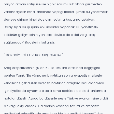
milyon aracın satışı ise ise hiçbir sorumluluk altına girilmeden
vatandaşların kendi arasında yaptığı ticaret. Şimdi bu yönetmelik
devreye girince ikinci elde alım satıma kısıtlama getiriyor.
Dolayısıyla bu işi işinin ehli insanlar yapacak. Bu yönetmelik
sektörün gelişmesinin yanı sıra devlete de ciddi vergi akışı
sağlanacak" ifadelerini kullandı.
''EKONOMİYE CİDDİ VERGİ AKIŞI OLACAK"
Araç ekspertizlerinin şu an 50 ila 250 lira arasında değiştiğini
belirten Yanık, "Bu yönetmelik çıktıktan sonra ekspertiz merkezleri
kendilerine çekidüzen verecek, baktıkları araçlara kefil olacakları
için fiyatlarda oynama olabilir ama sektörde de ciddi anlamda
hatalar düzelir. Ayrıca bu düzenlemeyle Türkiye ekonomisine ciddi
bir vergi akışı olacak. Galericinin keseceği fatura ve ekspertiz
maliyetleri eklendiğinde araç başı bin lira maliyet binecek" diye