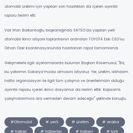
otomobil üretimi için yapılan son hazırlıkları da içeren ayrıntılı
raporu teslim etti.
Vali İrfan Balkanlıoğlu başkanlığında SATSO’da yapılan yerli
otomobil ikinci istişare toplantısının ardından TOYOTA Eski CEO’su
Orhan Özer koordinasyonunda hazırlanan rapor tamamlandı.
Gelişmelerle ilgili açıklamalarda bulunan Başkan Kösemusul, ''Biz,
bu yatırımın Sakarya’mızda olmasını istiyoruz. Yer, üretim, istihdam
hatta organizasyon ile ilgili tüm çalışma ve önerilerimizin olduğu
ayrıntılı raporu içeren ikinci dosyamızı da teslim ettik. Kapsamlı
çalışmalarımıza ara vermeden devam edeceğiz'' şeklinde konuştu.
#Otomobil
# yerli
# üretim
# araba
# haber
# haberler
# haberi
# türk