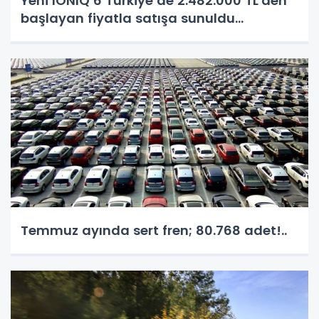
Yeni IONIQ 6 Türkiye’de 2.482.000 TL'den
başlayan fiyatla satışa sunuldu...
Temmuz ayında sert fren; 80.768 adet!..