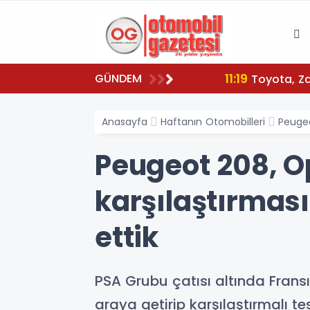
11:19
GÜNDEM
To
Anasayfa
Haftanın Otomobilleri
Peugeo
Peugeot 208, O
karşılaştırması
ettik
PSA Grubu çatısı altında Fransı
araya getirip karşılaştırmalı tes