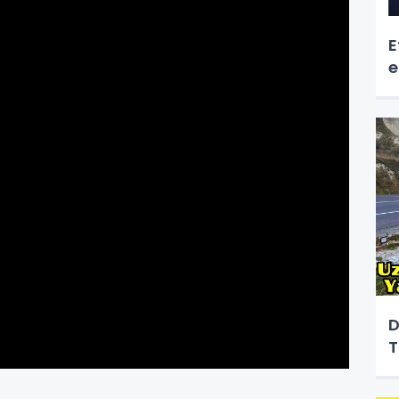
E
e
D
T