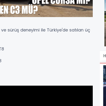
leri ve sürüş deneyimi ile Türkiye'de satılan üç
T8
H
8