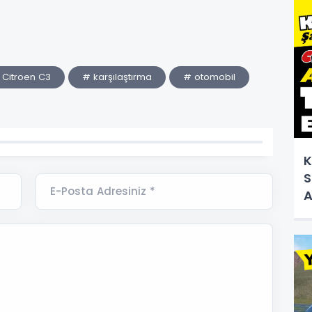
 Citroen C3
# karşılaştırma
# otomobil
K
S
E-Posta Adresiniz *
A