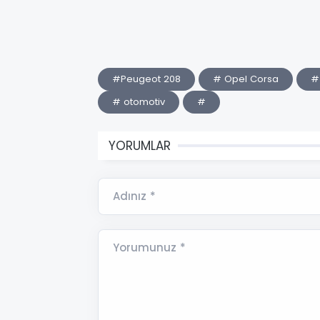
#Peugeot 208
# Opel Corsa
#
# otomotiv
#
YORUMLAR
Adınız *
Yorumunuz *