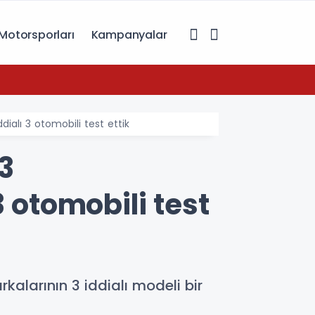
Motorsporları
Kampanyalar
07:49
Toyot
ialı 3 otomobili test ettik
3
 otomobili test
alarının 3 iddialı modeli bir