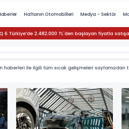
Haberler
Haftanın Otomobilleri
Medya - Sektör
Mo
Q 6 Türkiye’de 2.482.000 TL'den başlayan fiyatla satışa
haberleri ile ilgili tüm sıcak gelişmeleri sayfamızdan ta