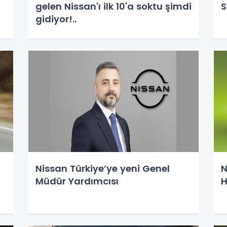
gelen Nissan'ı ilk 10'a soktu şimdi
S
gidiyor!..
Nissan Türkiye’ye yeni Genel
N
Müdür Yardımcısı