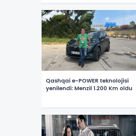
Qashqai e-POWER teknolojisi
yenilendi: Menzil 1.200 Km oldu