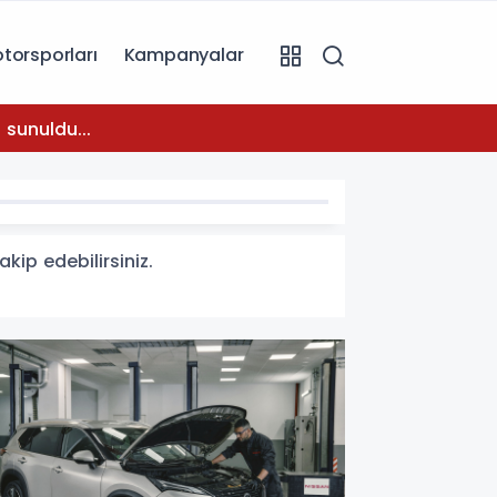
torsporları
Kampanyalar
08:31
 sunuldu...
Temmuz
kip edebilirsiniz.