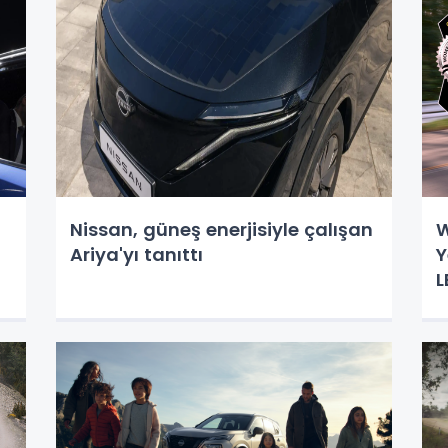
Nissan, güneş enerjisiyle çalışan
W
Ariya'yı tanıttı
Y
L