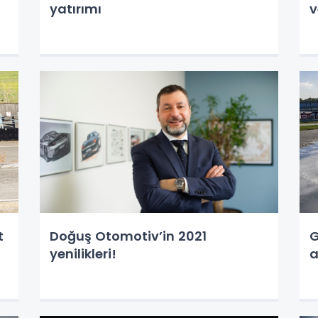
yatırımı
v
t
Doğuş Otomotiv’in 2021
G
yenilikleri!
a