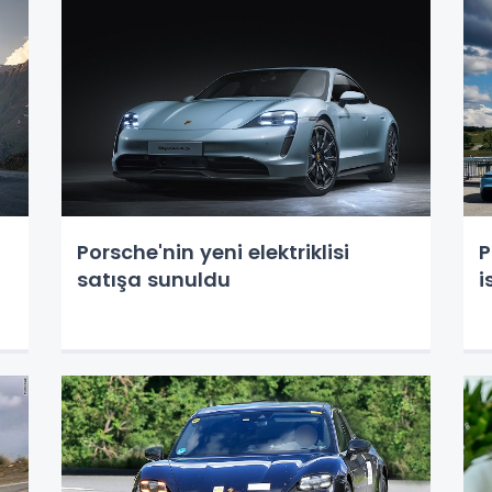
a
Porsche'nin yeni elektriklisi
P
satışa sunuldu
i