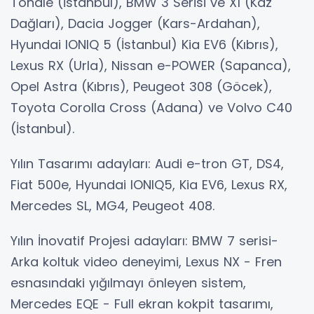
Tonale (İstanbul), BMW 3 Serisi ve X1 (Kaz
Dağları), Dacia Jogger (Kars-Ardahan),
Hyundai IONIQ 5 (İstanbul) Kia EV6 (Kıbrıs),
Lexus RX (Urla), Nissan e-POWER (Sapanca),
Opel Astra (Kıbrıs), Peugeot 308 (Göcek),
Toyota Corolla Cross (Adana) ve Volvo C40
(İstanbul).
Yılın Tasarımı adayları: Audi e-tron GT, DS4,
Fiat 500e, Hyundai IONIQ5, Kia EV6, Lexus RX,
Mercedes SL, MG4, Peugeot 408.
Yılın İnovatif Projesi adayları: BMW 7 serisi-
Arka koltuk video deneyimi, Lexus NX - Fren
esnasındaki yığılmayı önleyen sistem,
Mercedes EQE - Full ekran kokpit tasarımı,