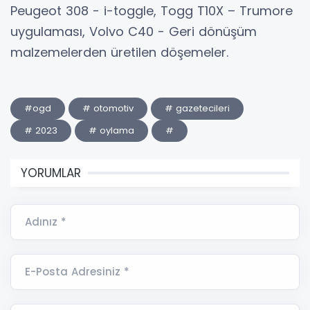
Peugeot 308 - i-toggle, Togg T10X – Trumore
uygulaması, Volvo C40 - Geri dönüşüm
malzemelerden üretilen döşemeler.
#ogd
# otomotiv
# gazetecileri
# 2023
# oylama
#
YORUMLAR
Adınız *
E-Posta Adresiniz *