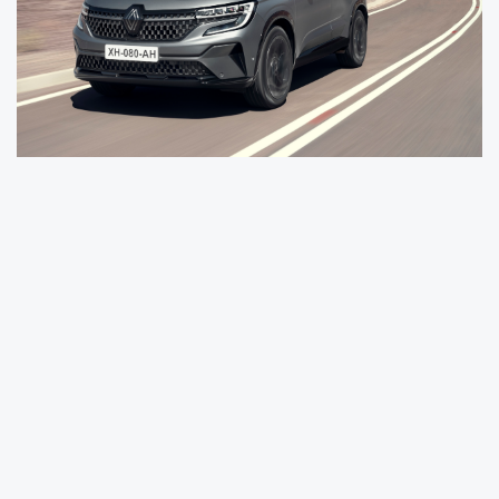
“C-SUV segmentinde Yeni Renault Austral ile
liderliği hedefliyoruz”
MAİS A.Ş. Genel Müdürü Dr. Berk Çağdaş, “SUV
gövde tipi ve C-SUV alt segmenti Türkiye’de
her geçen gün daha da güçleniyor. Bugün
Türkiye’de satılan her 2 araçtan 1’ini C
segmenti modeller oluştururken, en çok
satılan gövde tipinde de SUV modeller yer