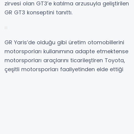
zirvesi olan GT3’e katılma arzusuyla geliştirilen
GR GT3 konseptini tanıttı.
GR Yaris’de olduğu gibi üretim otomobillerini
motorsporları kullanımına adapte etmektense
motorsporları araçlarını ticarileştiren Toyota,
çeşitli motorsporları faaliyetinden elde ettiği
geri bildirimleri kullanarak GT3 ve binek
otomobilleri geliştirmeye devam ediyor.
Toyota, GR GT3 konseptinin yanı sıra sınırlı
üretilecek GRMN Yaris’i de Tokyo’da gösterdi.