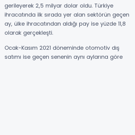
gerileyerek 2,5 milyar dolar oldu. Türkiye
ihracatında ilk sırada yer alan sektörün geçen
ay, ülke ihracatından aldığı pay ise yüzde 11,8
olarak gerçekleşti.
Ocak-Kasım 2021 döneminde otomotiv dış
satımı ise geçen senenin aynı aylarına göre
yüzde 16 artarak 26,4 milyar dolara ulaştı. Bu
süreçte ortalama aylık ihracat ise 2,4 milyar
dolar olan sektör, Türkiye dış satımında yine
ilk sırada yer aldı.
Kasımda en büyük ürün grubu olan "tedarik
endüstrisi" ihracatı yüzde 13,5 artarak 1 milyar
29 milyon dolar olarak kayıtlara geçti. "Binek