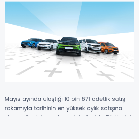
Mayıs ayında ulaştığı 10 bin 671 adetlik satış
rakamıyla tarihinin en yüksek aylık satışına
ulaşan Opel, başarılı model ailesiyle Türkiye’nin
tercihi oldu. Mayıs 2023’de Opel Mokka, hem
B-SUV hem de elektrikli araç pazarının