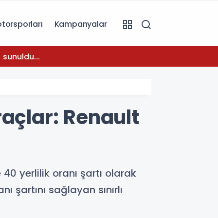
torsporları
Kampanyalar
08:31
 sunuldu...
Temmuz
açlar: Renault
0 yerlilik oranı şartı olarak
ı şartını sağlayan sınırlı