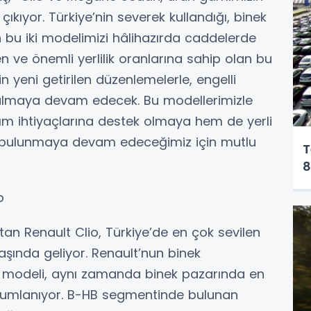
ıkıyor. Türkiye’nin severek kullandığı, binek
an bu iki modelimizi hâlihazırda caddelerde
len ve önemli yerlilik oranlarına sahip olan bu
n yeni getirilen düzenlemelerle, engelli
nulmaya devam edecek. Bu modellerimizle
ım ihtiyaçlarına destek olmaya hem de yerli
da bulunmaya devam edeceğimiz için mutlu
T
8
o
atan Renault Clio, Türkiye’de en çok sevilen
aşında geliyor. Renault’nun binek
Clio modeli, aynı zamanda binek pazarında en
onumlanıyor. B-HB segmentinde bulunan