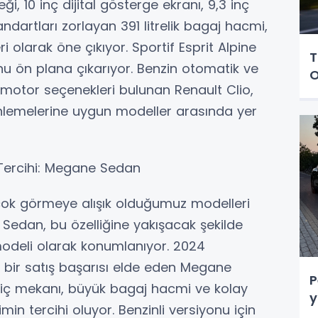
i, 10 inç dijital gösterge ekranı, 9,3 inç
dartları zorlayan 391 litrelik bagaj hacmi,
eri olarak öne çıkıyor. Sportif Esprit Alpine
T
u ön plana çıkarıyor. Benzin otomatik ve
O
t motor seçenekleri bulunan Renault Clio,
nlemelerine uygun modeller arasında yer
ın Tercihi: Megane Sedan
 çok görmeye alışık olduğumuz modelleri
edan, bu özelliğine yakışacak şekilde
modeli olarak konumlanıyor. 2024
 bir satış başarısı elde eden Megane
P
ş iç mekanı, büyük bagaj hacmi ve kolay
y
min tercihi oluyor. Benzinli versiyonu için