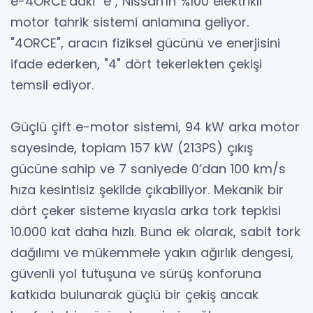
e-4ORCE'daki "e", Nissan'ın %100 elektrikli
motor tahrik sistemi anlamına geliyor.
"4ORCE", aracın fiziksel gücünü ve enerjisini
ifade ederken, "4" dört tekerlekten çekişi
temsil ediyor.
Güçlü çift e-motor sistemi, 94 kW arka motor
sayesinde, toplam 157 kW (213PS) çıkış
gücüne sahip ve 7 saniyede 0’dan 100 km/s
hıza kesintisiz şekilde çıkabiliyor. Mekanik bir
dört çeker sisteme kıyasla arka tork tepkisi
10.000 kat daha hızlı. Buna ek olarak, sabit tork
dağılımı ve mükemmele yakın ağırlık dengesi,
güvenli yol tutuşuna ve sürüş konforuna
katkıda bulunarak güçlü bir çekiş ancak