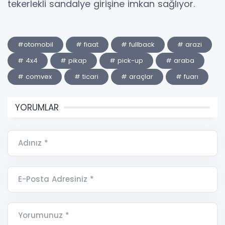
tekerlekli sandalye girişine imkan sağlıyor.
#otomobil
# fiaat
# fullback
# arazi
# 4x4
# pikap
# pick-up
# araba
# comvex
# ticari
# araçlar
# fuarı
YORUMLAR
Adınız *
E-Posta Adresiniz *
Yorumunuz *