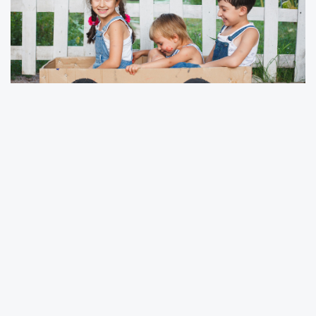
Kadınların yüzde 45’i eşini arayacağını
belirtirken eşini arayacağını söyleyen
erkeklerin oranı yüzde 6’da.
Erkekler araçlarını eşleriyle paylaşmak
istemiyor
Eşinin araçlarını kullanmasına izin veren