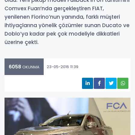
oldu. Yeni pikap modeli Fullback’in ön tanıtımını
Comvex Fuarı’nda gerçekleştiren FIAT,
yenilenen Fiorino’nun yanında, farklı müşteri
ihtiyaçlarına yönelik çözümler sunan Ducato ve
Doblo’ya kadar pek çok modeliyle dikkatleri
üzerine çekti.
6058
23-05-2016 11:39
OKUNMA