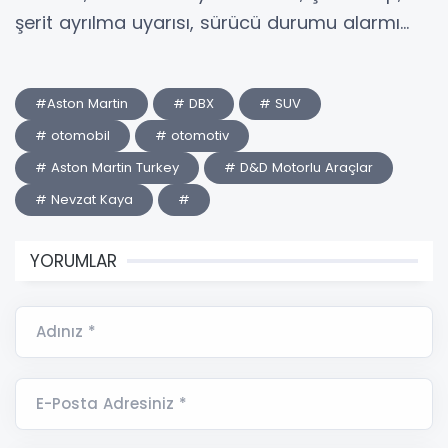
şerit ayrılma uyarısı, sürücü durumu alarmı…
#Aston Martin
# DBX
# SUV
# otomobil
# otomotiv
# Aston Martin Turkey
# D&D Motorlu Araçlar
# Nevzat Kaya
#
YORUMLAR
Adınız *
E-Posta Adresiniz *