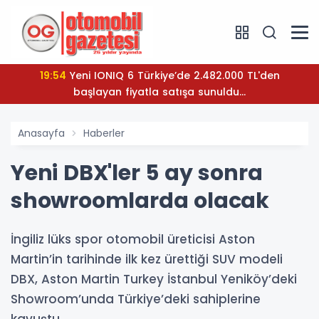
19:54
Yeni IONIQ 6 Türkiye’de 2.482.000 TL'den
başlayan fiyatla satışa sunuldu...
Anasayfa
Haberler
Yeni DBX'ler 5 ay sonra
showroomlarda olacak
İngiliz lüks spor otomobil üreticisi Aston
Martin’in tarihinde ilk kez ürettiği SUV modeli
DBX, Aston Martin Turkey İstanbul Yeniköy’deki
Showroom’unda Türkiye’deki sahiplerine