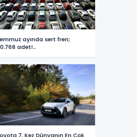
emmuz ayında sert fren;
0.768 adet!..
oyota 7. Kez Dünyanın En Çok