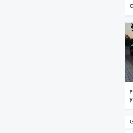
O
P
y
G