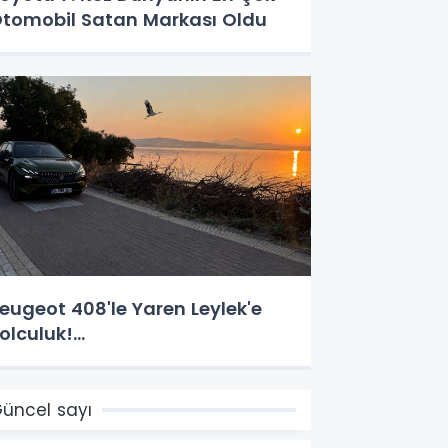
tomobil Satan Markası Oldu
eugeot 408'le Yaren Leylek'e
olculuk!...
üncel sayı