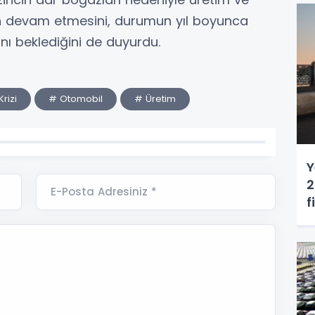
ın devam etmesini, durumun yıl boyunca
nı beklediğini de duyurdu.
rizi
# Otomobil
# Üretim
Y
2
E-Posta Adresiniz *
f