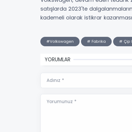
satışlarda 2023'te dalgalanmalar
kademeli olarak istikrar kazanması
#Volkswagen
# Fabrika
# Çip K
YORUMLAR
Adınız *
Yorumunuz *