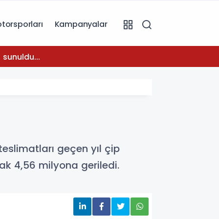
torsporları
Kampanyalar
08:31
 sunuldu...
Temmuz
slimatları geçen yıl çip
ak 4,56 milyona geriledi.