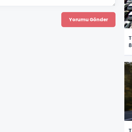
T
8
T