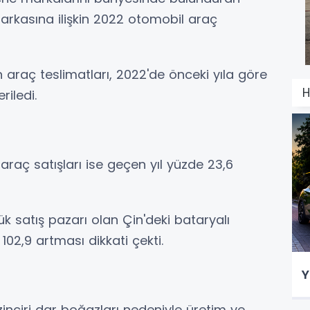
kasına ilişkin 2022 otomobil araç
araç teslimatları, 2022'de önceki yıla göre
H
iledi.
i araç satışları ise geçen yıl yüzde 23,6
k satış pazarı olan Çin'deki bataryalı
 102,9 artması dikkati çekti.
Y
nciri dar boğazları nedeniyle üretim ve