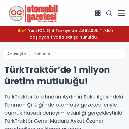
19:54
Yeni IONIQ 6 Türkiye’de 2.482.000 TL'den
başlayan fiyatla satışa sunuldu...
Anasayfa
Haberler
TürkTraktör’de 1 milyon
üretim mutluluğu!
TürkTraktör tarafından Aydın'ın Söke ilçesindeki
Tanman Çiftliği'nde otomotiv gazetecileriyle
pamuk hasadı deneyimi etkinliği gerçekleştirildi.
TürkTraktör Genel Müdürü Aykut Özüner