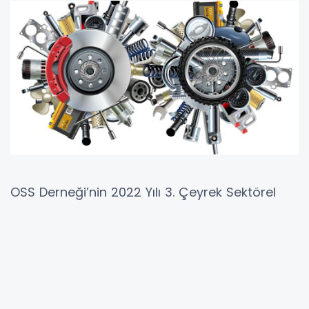
OSS Derneği’nin 2022 Yılı 3. Çeyrek Sektörel
Değerlendirme Anketi’ne göre; sektörde yılın ilk
yarısında yaşanan yükseliş trendi, hız
kaybetmesine rağmen üçüncü çeyrekte de
devam etti. Ankete göre; 2022’nin üçüncü
çeyreğinde, ikinci çeyreğe göre yurt içi satışlar