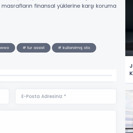
asrafların finansal yüklerine karşı koruma
owwo
# tur assist
# kullanılmış oto
J
K
E-Posta Adresiniz *