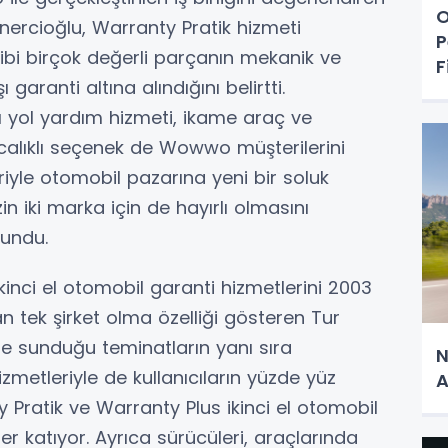
O
ercioğlu, Warranty Pratik hizmeti
P
i birçok değerli parçanın mekanik ve
F
ı garanti altına alındığını belirtti.
 yol yardım hizmeti, ikame araç ve
calıklı seçenek de Wowwo müşterilerini
yle otomobil pazarına yeni bir soluk
in iki marka için de hayırlı olmasını
lundu.
inci el otomobil garanti hizmetlerini 2003
n tek şirket olma özelliği gösteren Tur
le sunduğu teminatların yanı sıra
N
zmetleriyle de kullanıcıların yüzde yüz
A
 Pratik ve Warranty Plus ikinci el otomobil
er katıyor. Ayrıca sürücüleri, araçlarında