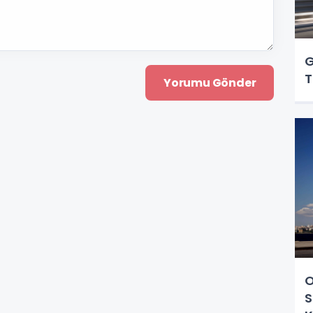
G
T
O
S