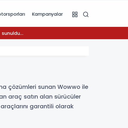
torsporları
Kampanyalar
08:31
 sunuldu...
Temmuz
 olma çözümleri sunan Wowwo ile
dan araç satın alan sürücüler
araçlarını garantili olarak