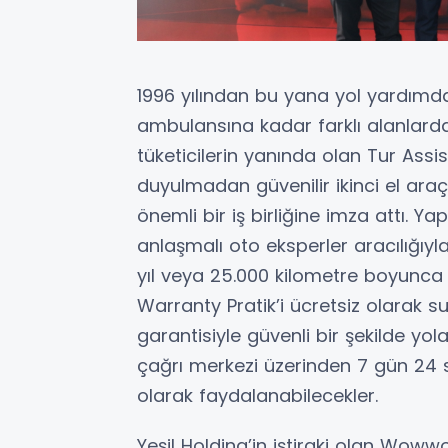
1996 yılından bu yana yol yardımd
ambulansına kadar farklı alanlarda 
tüketicilerin yanında olan Tur Assis
duyulmadan güvenilir ikinci el ar
önemli bir iş birliğine imza attı. 
anlaşmalı oto eksperler aracılığıyla
yıl veya 25.000 kilometre boyunca T
Warranty Pratik’i ücretsiz olarak su
garantisiyle güvenli bir şekilde yol
çağrı merkezi üzerinden 7 gün 24 
olarak faydalanabilecekler.
Yeşil Holding’in iştiraki olan Wowwo 