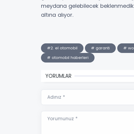
meydana gelebilecek beklenmedik m
altına alıyor.
#2. el otomobil
# garanti
# w
# otomobil haberleri
YORUMLAR
Adınız *
Yorumunuz *