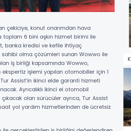
an çekiciye, konut onarımdan hava
toplam 6 bini aşkın hizmet birimi ile
t, banka kredisi ve kefile ihtiyaç
aç sahibi olma çözümleri sunan Wowwo ile
Yapılan iş birliği kapsamında Wowwo,
 ekspertiz işlemi yapılan otomobiller için 1
ur Assist’in ikinci elde garanti hizmeti
nacak. Ayrıcalıklı ikinci el otomobil
a çıkacak olan sürücüler ayrıca, Tur Assist
saat yol yardım hizmetlerinden de ücretsiz
ile gerçekleştirilen iş birliğini değerlendiren