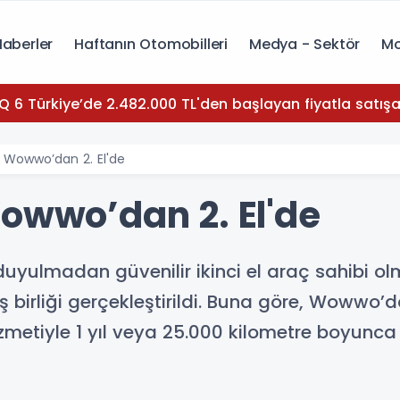
Haberler
Haftanın Otomobilleri
Medya - Sektör
Mo
Q 6 Türkiye’de 2.482.000 TL'den başlayan fiyatla satışa
e Wowwo’dan 2. El'de
Wowwo’dan 2. El'de
ç duyulmadan güvenilir ikinci el araç sahibi
iş birliği gerçekleştirildi. Buna göre, Wowwo’
izmetiyle 1 yıl veya 25.000 kilometre boyunca 