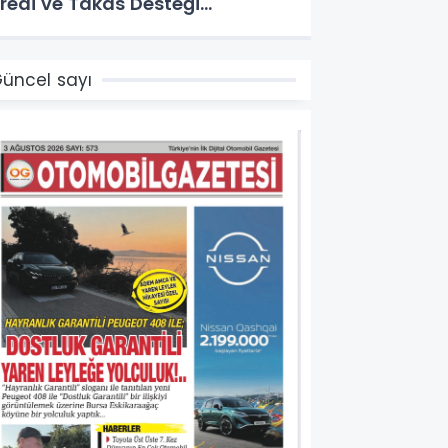
redi ve Takas Desteği
ampanyaları
üncel sayı