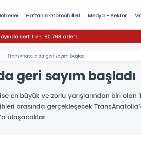
Haberler
Haftanın Otomobilleri
Medya - Sektör
Mo
yında sert fren; 80.768 adet!..
TransAnatolia’da geri sayım başladı
da geri sayım başladı
n ise en büyük ve zorlu yarışlarından biri ola
ihleri arasında gerçekleşecek TransAnatolia’
s’a ulaşacaklar.