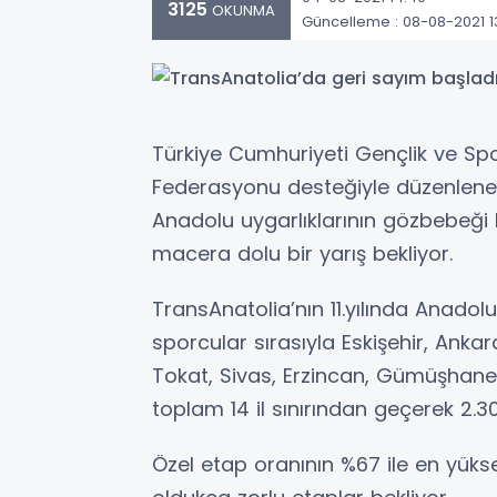
3125
OKUNMA
Güncelleme : 08-08-2021 1
Türkiye Cumhuriyeti Gençlik ve Spo
Federasyonu desteğiyle düzenlenen 
Anadolu uygarlıklarının gözbebeği Esk
macera dolu bir yarış bekliyor.
TransAnatolia’nın 11.yılında Anado
sporcular sırasıyla Eskişehir, Anka
Tokat, Sivas, Erzincan, Gümüşhane
toplam 14 il sınırından geçerek 2.
Özel etap oranının %67 ile en yükse