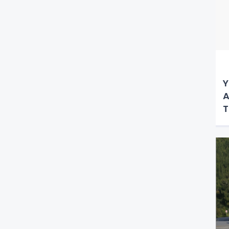
Y
A
T