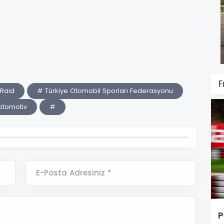
F
 Raid
# Türkiye Otomobil Sporları Federasyonu
otomotiv
#
E-Posta Adresiniz *
P