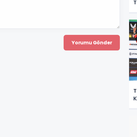
T
T
K