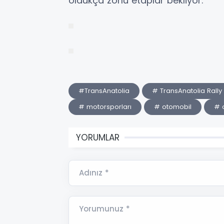
oldukça zorlu etaplar bekliyor.
#TransAnatolia
# TransAnatolia Rally
# motorsporları
# otomobil
# 
YORUMLAR
Adınız *
Yorumunuz *