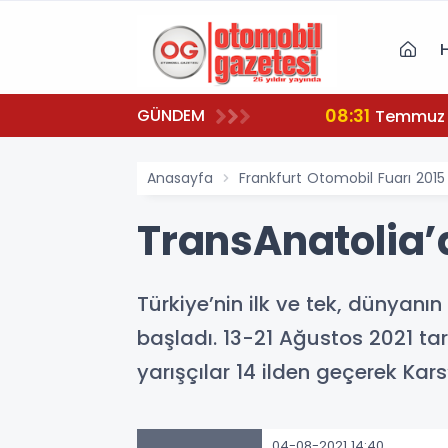
08:31
GÜNDEM
nuldu...
Temmuz a
Anasayfa
Frankfurt Otomobil Fuarı 2015
TransAnatolia’
Türkiye’nin ilk ve tek, dünyanı
başladı. 13-21 Ağustos 2021 tar
yarışçılar 14 ilden geçerek Kar
04-08-2021 14:40