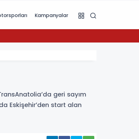
torsporları
Kampanyalar
11:19
n TransAnatolia’da geri sayım
da Eskişehir’den start alan