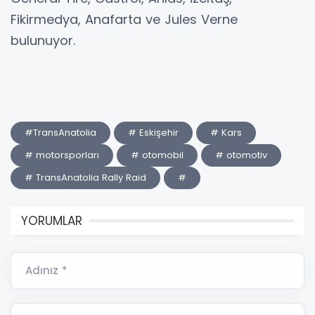
Fikirmedya, Anafarta ve Jules Verne
bulunuyor.
#TransAnatolia
# Eskişehir
# Kars
# motorsporları
# otomobil
# otomotiv
# TransAnatolia Rally Raid
#
YORUMLAR
Adınız *