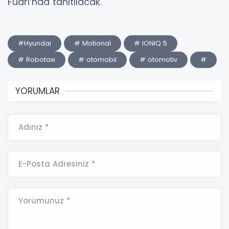
Fuarı’nda tanıtılacak.
#Hyundai
# Motional
# IONIQ 5
# Robotaxi
# otomobil
# otomotiv
#
YORUMLAR
Adınız *
E-Posta Adresiniz *
Yorumunuz *