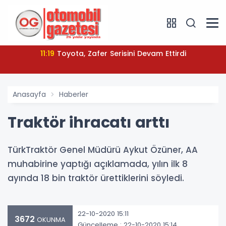
11:19
Toyota, Zafer Serisini Devam Ettirdi
Anasayfa
Haberler
Traktör ihracatı arttı
TürkTraktör Genel Müdürü Aykut Özüner, AA
muhabirine yaptığı açıklamada, yılın ilk 8
ayında 18 bin traktör ürettiklerini söyledi.
22-10-2020 15:11
3672
OKUNMA
Güncelleme : 22-10-2020 15:14