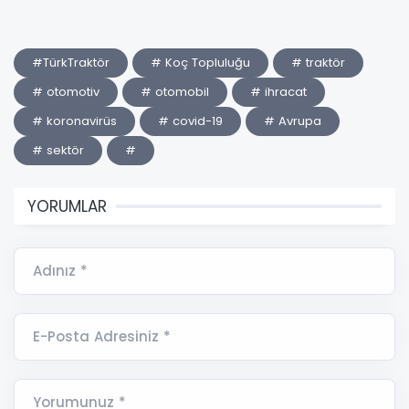
#TürkTraktör
# Koç Topluluğu
# traktör
# otomotiv
# otomobil
# ihracat
# koronavirüs
# covid-19
# Avrupa
# sektör
#
YORUMLAR
Adınız *
E-Posta Adresiniz *
Yorumunuz *