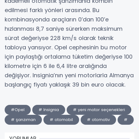
kademeli otomatik şanzımanla kombin
edilmesi farklı yönleri arasında. Bu
kombinasyonda araçların 0’dan 100’e
hızlanması 8,7 saniye sürerken maksimum
sürat değeriyse 228 km/s olarak teknik
tabloya yansıyor. Opel cephesinin bu motor
için paylaştığı ortalama tüketim değeriyse 100
kilometre için 6 ile 6,4 litre aralığında
değişiyor. Insignia’nın yeni motorlarla Almanya
başlangıç fiyatı yaklaşık 39 bin euro olacak.
#Opel
# Insignia
# yeni motor seçenekleri
# şanzıman
# otomobil
# otomotiv
#
YORUMLAR