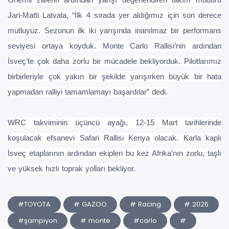
Jari-Matti Latvala, “İlk 4 sırada yer aldığımız için son derece
mutluyuz. Sezonun ilk iki yarışında inanılmaz bir performans
seviyesi ortaya koyduk. Monte Carlo Rallisi’nin ardından
İsveç’te çok daha zorlu bir mücadele bekliyorduk. Pilotlarımız
birbirleriyle çok yakın bir şekilde yarışırken büyük bir hata
yapmadan ralliyi tamamlamayı başardılar” dedi.
WRC takviminin üçüncü ayağı, 12-15 Mart tarihlerinde
koşulacak efsanevi Safari Rallisi Kenya olacak. Karla kaplı
İsveç etaplarının ardından ekipleri bu kez Afrika’nın zorlu, taşlı
ve yüksek hızlı toprak yolları bekliyor.
#TOYOTA
# GAZOO
# Racing
# 2026
#şampiyon
# monte
#carlo
#