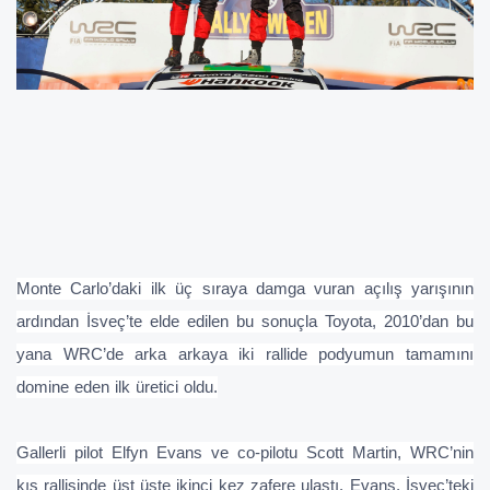
Monte Carlo’daki ilk üç sıraya damga vuran açılış yarışının
ardından İsveç’te elde edilen bu sonuçla Toyota, 2010’dan bu
yana WRC’de arka arkaya iki rallide podyumun tamamını
domine eden ilk üretici oldu.
Gallerli pilot Elfyn Evans ve co-pilotu Scott Martin, WRC’nin
kış rallisinde üst üste ikinci kez zafere ulaştı. Evans, İsveç’teki