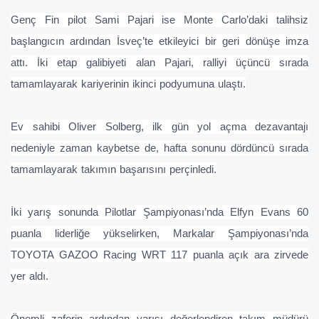
Genç Fin pilot Sami Pajari ise Monte Carlo’daki talihsiz
başlangıcın ardından İsveç’te etkileyici bir geri dönüşe imza
attı. İki etap galibiyeti alan Pajari, ralliyi üçüncü sırada
tamamlayarak kariyerinin ikinci podyumuna ulaştı.
Ev sahibi Oliver Solberg, ilk gün yol açma dezavantajı
nedeniyle zaman kaybetse de, hafta sonunu dördüncü sırada
tamamlayarak takımın başarısını perçinledi.
İki yarış sonunda Pilotlar Şampiyonası’nda Elfyn Evans 60
puanla liderliğe yükselirken, Markalar Şampiyonası’nda
TOYOTA GAZOO Racing WRT 117 puanla açık ara zirvede
yer aldı.
Önemli zaferin ardından yarışı değerlendiren takım müdürü