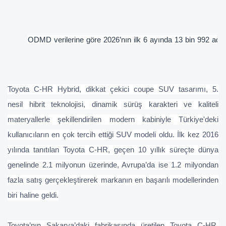
ODMD verilerine göre 2026’nın ilk 6 ayında 13 bin 992 adet
Toyota C-HR Hybrid, dikkat çekici coupe SUV tasarımı, 5.
nesil hibrit teknolojisi, dinamik sürüş karakteri ve kaliteli
materyallerle şekillendirilen modern kabiniyle Türkiye'deki
kullanıcıların en çok tercih ettiği SUV modeli oldu. İlk kez 2016
yılında tanıtılan Toyota C-HR, geçen 10 yıllık süreçte dünya
genelinde 2.1 milyonun üzerinde, Avrupa’da ise 1.2 milyondan
fazla satış gerçekleştirerek markanın en başarılı modellerinden
biri haline geldi.
Toyota’nın Sakarya’daki fabrikasında üretilen Toyota C-HR,