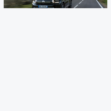
Otomotiv dünyasının, ismi konforla özdeşleşen markası
Citroën'in B-SUV sınıfındaki iddialı modeli C3 Aircross,
AUTOBEST Conquest 2026 kapsamında “Avrupa'nın En
Kullanıcı Dostu Otomobili” ödülünü kazandı. Avrupa
genelindeki kullanıcıların ilk kez AUTOBEST jürisiyle eşit
söz hakkına sahip olduğu değerlendirmede C3 Aircross,
yüksek konfor seviyesi, geniş iç hacmi ve erişilebilir mobilite
yaklaşımıyla öne çıkmayı başardı. Bu başarı, Citroën'in