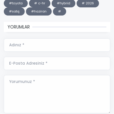
#toyota
# c-hr
#hybrid
# 2026
#satış
#haziran
#
YORUMLAR
Adınız *
E-Posta Adresiniz *
Yorumunuz *