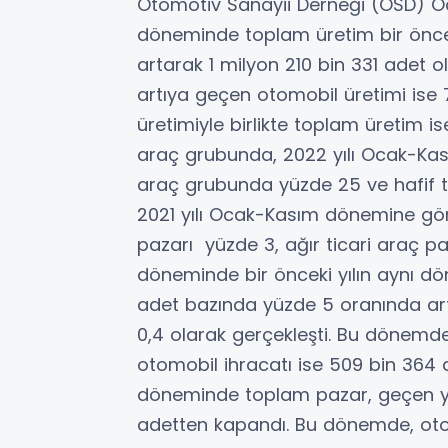
Otomotiv Sanayii Derneği (OSD) Ocak-
döneminde toplam üretim bir önce
artarak 1 milyon 210 bin 331 adet ol
artıya geçen otomobil üretimi ise 7
üretimiyle birlikte toplam üretim is
araç grubunda, 2022 yılı Ocak-Kas
araç grubunda yüzde 25 ve hafif ti
2021 yılı Ocak-Kasım dönemine göre 
pazarı yüzde 3, ağır ticari araç pa
döneminde bir önceki yılın aynı d
adet bazında yüzde 5 oranında art
0,4 olarak gerçekleşti. Bu dönemde
otomobil ihracatı ise 509 bin 364
döneminde toplam pazar, geçen yıl
adetten kapandı. Bu dönemde, oto