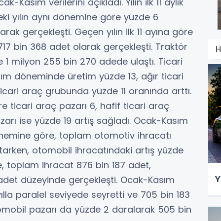
Kasım verilerini açıkladı. Yılın ilk 11 aylık
ki yılın aynı dönemine göre yüzde 6
arak gerçekleşti. Geçen yılın ilk 11 ayına göre
17 bin 368 adet olarak gerçekleşti. Traktör
H
e 1 milyon 255 bin 270 adede ulaştı. Ticari
ım döneminde üretim yüzde 13, ağır ticari
cari araç grubunda yüzde 11 oranında arttı.
ticari araç pazarı 6, hafif ticari araç
zarı ise yüzde 19 artış sağladı. Ocak-Kasım
önemine göre, toplam otomotiv ihracatı
arken, otomobil ihracatındaki artış yüzde
, toplam ihracat 876 bin 187 adet,
Y
 adet düzeyinde gerçekleşti. Ocak-Kasım
la paralel seviyede seyretti ve 705 bin 183
mobil pazarı da yüzde 2 daralarak 505 bin