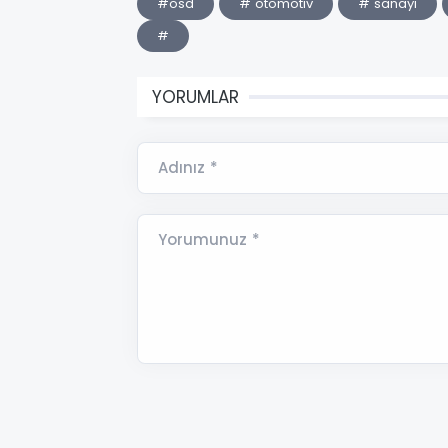
#osd
# otomotiv
# sanayi
#
YORUMLAR
Adınız *
Yorumunuz *