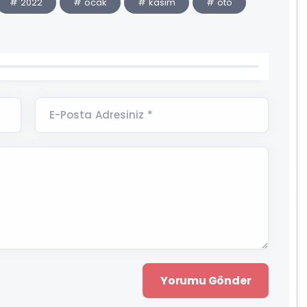
# 2022
# ocak
# kasım
# oto
E-Posta Adresiniz *