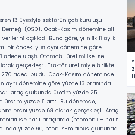
en 13 üyesiyle sektörün çatı kuruluşu
 Derneği (OSD), Ocak-Kasım dönemine ait
erilerini açıkladı. Buna göre, yılın ilk 11 aylık
 bir önceki yılın aynı dönemine göre
1 adede ulaştı. Otomobil üretimi ise ise
Y
rak gerçekleşti. Traktör üretimiyle birlikte
2
in 270 adedi buldu. Ocak-Kasım döneminde
f
yılın aynı dönemine göre yüzde 13 oranında
ticari araç grubunda üretim yüzde 25
a üretim yüzde 11 arttı. Bu dönemde,
anım oranı yüzde 68 olarak gerçekleşti. Araç
anları ise hafif araçlarda (otomobil + hafif
rubunda yüzde 90, otobüs-midibüs grubunda