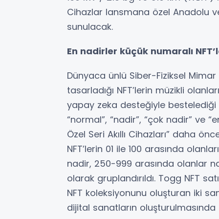
Cihazlar lansmana özel Anadolu ve 
sunulacak.
En nadirler küçük numaralı NFT’l
Dünyaca ünlü Siber-Fiziksel Mimar
tasarladığı NFT’lerin müzikli olan
yapay zeka desteğiyle bestelediği se
“normal”, “nadir”, “çok nadir” ve “en
Özel Seri Akıllı Cihazları” daha ö
NFT’lerin 01 ile 100 arasında olanla
nadir, 250-999 arasında olanlar na
olarak gruplandırıldı. Togg NFT satış
NFT koleksiyonunu oluşturan iki sa
dijital sanatların oluşturulmasında