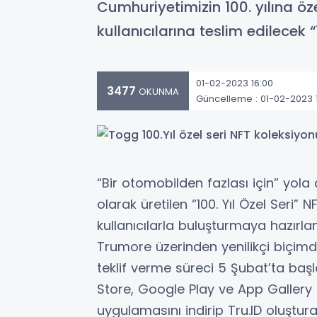
Cumhuriyetimizin 100. yılına öz
kullanıcılarına teslim edilecek “
01-02-2023 16:00
3477
OKUNMA
Güncelleme : 01-02-2023 1
“Bir otomobilden fazlası için” yola
olarak üretilen “100. Yıl Özel Seri”
kullanıcılarla buluşturmaya hazırla
Trumore üzerinden yenilikçi biçimd
teklif verme süreci 5 Şubat’ta ba
Store, Google Play ve App Gallery
uygulamasını indirip Tru.ID oluşturan