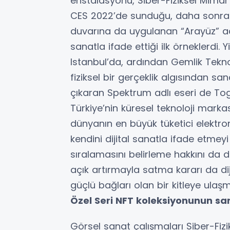
enstalasyonu, Siber-Fiziksel Mima
CES 2022’de sunduğu, daha sonra
duvarına da uygulanan “Arayüz” adlı
sanatla ifade ettiği ilk örneklerdi
Istanbul’da, ardından Gemlik Tekno
fiziksel bir gerçeklik algısından s
çıkaran Spektrum adlı eseri de Togg
Türkiye’nin küresel teknoloji markas
dünyanın en büyük tüketici elektro
kendini dijital sanatla ifade etmeyi
sıralamasını belirleme hakkını da di
açık artırmayla satma kararı da di
güçlü bağları olan bir kitleye ulaş
Özel Seri NFT koleksiyonunun sanat
Görsel sanat çalışmaları Siber-Fi