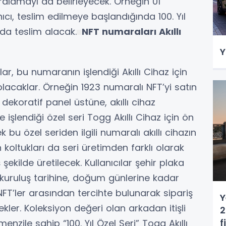
 sıralamayı da belirleyecek. Örneğin 01
nıcı, teslim edilmeye başlandığında 100. Yıl
rada teslim alacak.
NFT numaraları Akıllı
Y
ar, bu numaranın işlendiği Akıllı Cihaz için
lacaklar. Örneğin 1923 numaralı NFT’yi satın
dekoratif panel üstüne, akıllı cihaz
işlendiği özel seri Togg Akıllı Cihaz için ön
k bu özel seriden ilgili numaralı akıllı cihazın
ın koltukları da seri üretimden farklı olarak
 şekilde üretilecek. Kullanıcılar şehir plaka
 kuruluş tarihine, doğum günlerine kadar
T’ler arasından tercihte bulunarak sipariş
Y
ekler. Koleksiyon değeri olan arkadan itişli
2
f
nzile sahip “100. Yıl Özel Seri” Togg Akıllı