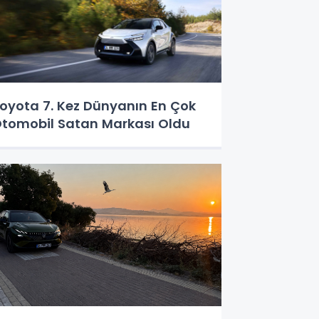
oyota 7. Kez Dünyanın En Çok
tomobil Satan Markası Oldu