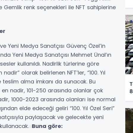
Gemlik renk seçenekleri ile NFT sahiplerine
er
 ve Yeni Medya Sanatçısı Güvenç Özel’in
larında Yeni Medya Sanatçısı Mehmet Ünal’ın
sler kullanıldı. Nadirlik türlerine göre
 nadir” olarak belirlenen NFT’ler, “100. Yıl
nce teslim alma imkanı da sunacak. Bu
T
rı en nadir, 101-250 arasında olanlar çok
8
dir, 1000-2023 arasında olanları ise normal
ından elde edeceği geliri “100. Yıl Özel Seri”
natçısıyla paylaşacak ve gelecekte yeni
 kullanacak.
Buna göre: