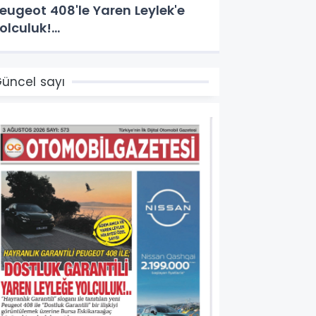
eugeot 408'le Yaren Leylek'e
olculuk!...
üncel sayı