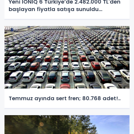
Yeni IONIQ 6 Türkiye’de 2.482.000 TL'den
başlayan fiyatla satışa sunuldu...
Temmuz ayında sert fren; 80.768 adet!..