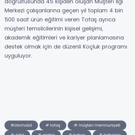
doğrultusunda 45 kişiden oluşan Müşteri İlgi
Merkezi çalışanlarına geçen yıl toplam 4 bin
500 saat ürün eğitimi veren Tofaş ayrıca
müşteri temsilcilerinin kişisel gelişimi,
akademik eğitimleri ve kariyer planlamasına
destek olmak için de düzenli Koçluk programı
uyguluyor.
#otomobil
# tofaş
# müşteri memnuniyeti
# ödül
# araba
# haber
# haberler