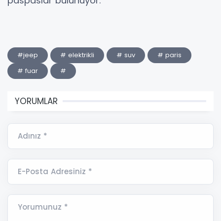
paspaslar bulunuyor.
#jeep
# elektrikli
# suv
# paris
# fuar
#
YORUMLAR
Adınız *
E-Posta Adresiniz *
Yorumunuz *