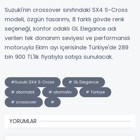
Suzuki'nin crossover sınıfındaki SX4 S-Cross
modeli, özgün tasarımı, 8 farklı gövde renk
seçeneği, konfor odaklı GL Elegance adı
verilen tek donanım seviyesi ve performanslı
motoruyla Ekim ayı içerisinde Türkiye'de 289
bin 900 TL'lik fiyatıyla satışa sunulacak.
#Suzuki SX4 S-Cross
# GL Elegance
# otomobil
# otomotiv
# Türkiye
# crossover
#
YORUMLAR