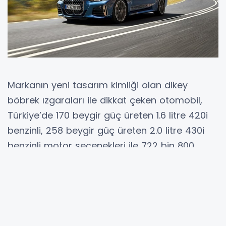
Markanın yeni tasarım kimliği olan dikey
böbrek ızgaraları ile dikkat çeken otomobil,
Türkiye’de 170 beygir güç üreten 1.6 litre 420i
benzinli, 258 beygir güç üreten 2.0 litre 430i
benzinli motor seçenekleri ile 722 bin 800
TL'den başlayan fiyatlarla Kasım ayından
itibaren satışa sunulacak.
BMW'nin Türkiye Distribütörü Borusan
Otomotiv'den yapılan açıklamada, lansman