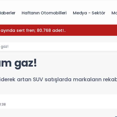
Haberler
Haftanın Otomobilleri
Medya - Sektör
Mo
yında sert fren; 80.768 adet!..
 gaz!
am gaz!
iderek artan SUV satışlarda markaların reka
1:38