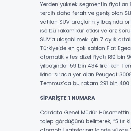
Yerden yüksek segmentin fiyatları i
tercih daha ferah ve geniş olan S
satılan SUV araçların yılbaşında o
ise bu rakam kur etkisi ve arz sorun
SUV’a ulaşabilmek için 7 aylık orta
Türkiye’de en çok satılan Fiat Ege
otomatik vites dizel fiyatı 189 bin 
yılbaşında 159 bin 434 lira iken T
İkinci sırada yer alan Peugeot 3008’
Temmuz’da bu rakam 291 bin 400 TL
SİPARİŞTE 1 NUMARA
Cardata Genel Müdür Hüsamettin Ya
talep gördüğünü belirterek, “Sıfır
otomobil satışlarının içinde yüzde 