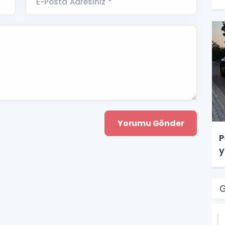
E-Posta Adresiniz *
P
y
G