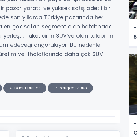
ir pazar yarattı ve yüksek satış adetli bir
ede son yıllarda Türkiye pazarında her
 en çok satan segment olan hatchback
T
yerleşti. Tüketicinin SUV’ye olan talebinin
8
vam edeceği öngörülüyor. Bu nedenle
rı üretim ve ithalatlarında daha çok SUV
# Dacia Duster
# Peugeot 3008
T
O