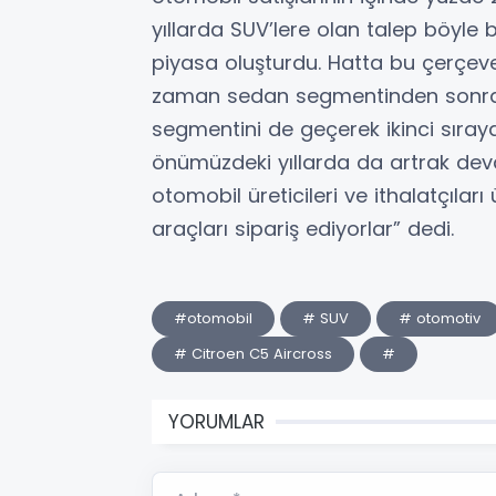
yıllarda SUV’lere olan talep böyle b
piyasa oluşturdu. Hatta bu çerçev
zaman sedan segmentinden sonra
segmentini de geçerek ikinci sıraya 
önümüzdeki yıllarda da artrak de
otomobil üreticileri ve ithalatçıla
araçları sipariş ediyorlar” dedi.
#otomobil
# SUV
# otomotiv
# Citroen C5 Aircross
#
YORUMLAR