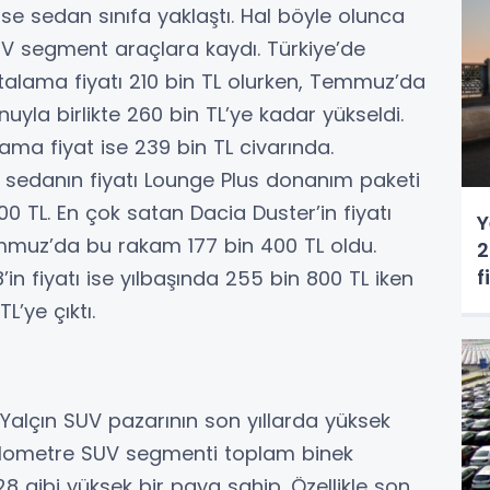
se sedan sınıfa yaklaştı. Hal böyle olunca
UV segment araçlara kaydı. Türkiye’de
rtalama fiyatı 210 bin TL olurken, Temmuz’da
uyla birlikte 260 bin TL’ye kadar yükseldi.
lama fiyat ise 239 bin TL civarında.
a sedanın fiyatı Lounge Plus donanım paketi
900 TL. En çok satan Dacia Duster’in fiyatı
Y
emmuz’da bu rakam 177 bin 400 TL oldu.
2
f
in fiyatı ise yılbaşında 255 bin 800 TL iken
’ye çıktı.
lçın SUV pazarının son yıllarda yüksek
 kilometre SUV segmenti toplam binek
28 gibi yüksek bir paya sahip. Özellikle son