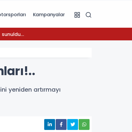
torsporları
Kampanyalar
08:31
 sunuldu...
Temmuz
ları!..
ini yeniden artırmayı