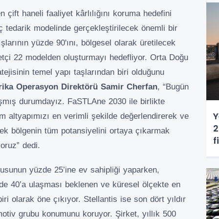
n çift haneli faaliyet kârlılığını koruma hedefini
ç tedarik modelinde gerçekleştirilecek önemli bir
larının yüzde 90'ını, bölgesel olarak üretilecek
etçi 22 modelden oluşturmayı hedefliyor. Orta Doğu
atejisinin temel yapı taşlarından biri olduğunu
frika Operasyon Direktörü Samir Cherfan
, “Bugün
laşmış durumdayız. FaSTLAne 2030 ile birlikte
Y
im altyapımızı en verimli şekilde değerlendirerek ve
2
rek bölgenin tüm potansiyelini ortaya çıkarmak
f
oruz” dedi.
usunun yüzde 25’ine ev sahipliği yaparken,
de 40’a ulaşması beklenen ve küresel ölçekte en
ri olarak öne çıkıyor. Stellantis ise son dört yıldır
motiv grubu konumunu koruyor. Şirket, yıllık 500