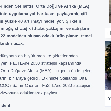
erinden Stellantis, Orta Doğu ve Afrika (MEA)
nin uygulama yol haritasını paylaşarak, çift
ini yüzde 40 artırmayı hedefliyor. Şirketin
 ağı, stratejik ithalat yaklaşımı ve satışların
H
 22 modelden oluşan odaklı ürün planını temel
landırılacak.
 dünyanın en büyük mobilite şirketlerinden
i yeni FaSTLAne 2030 stratejisi kapsamında
s Orta Doğu ve Afrika (MEA), bölgenin önde gelen
ını bir araya getirdi. Etkinlikte Stellantis Orta
(COO) Samir Cherfan, FaSTLAne 2030 stratejisini,
vizyonuna odaklanarak paylaştı.
Y
imden!