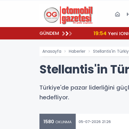
19:54
GÜNDEM
Yeni IONI
Anasayfa
Haberler
Stellantis'in Türki
Stellantis'in T
Türkiye'de pazar liderliğini g
hedefliyor.
1580
05-07-2026 21:26
OKUNMA