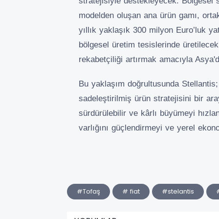
stratejisiyle destekleyecek. Bölgesel 
modelden oluşan ana ürün gamı, ortak
yıllık yaklaşık 300 milyon Euro’luk ya
bölgesel üretim tesislerinde üretilece
rekabetçiliği artırmak amacıyla Asya'd
Bu yaklaşım doğrultusunda Stellantis;
sadeleştirilmiş ürün stratejisini bir a
sürdürülebilir ve kârlı büyümeyi hızl
varlığını güçlendirmeyi ve yerel ekono
#Tofaş
# fiat
#stelantis