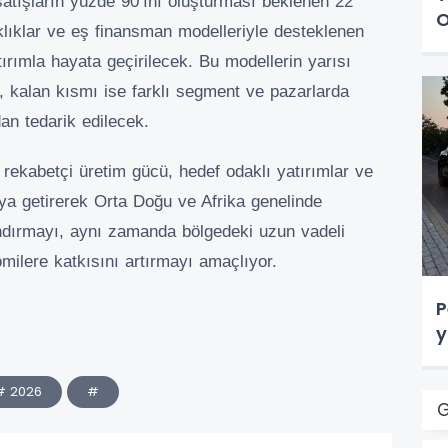
satışların yüzde 90’ını oluşturması beklenen 22
O
lıklar ve eş finansman modelleriyle desteklenen
tırımla hayata geçirilecek. Bu modellerin yarısı
k, kalan kısmı ise farklı segment ve pazarlarda
an tedarik edilecek.
 rekabetçi üretim gücü, hedef odaklı yatırımlar ve
raya getirerek Orta Doğu ve Afrika genelinde
andırmayı, aynı zamanda bölgedeki uzun vadeli
milere katkısını artırmayı amaçlıyor.
P
y
# 2026
#
G