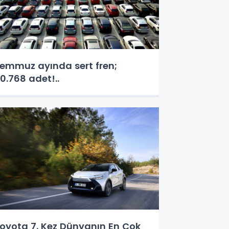
emmuz ayında sert fren;
0.768 adet!..
oyota 7. Kez Dünyanın En Çok