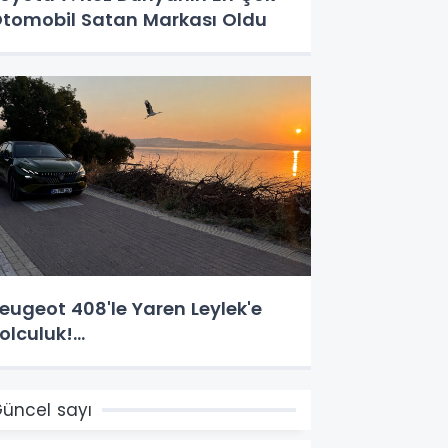
tomobil Satan Markası Oldu
eugeot 408'le Yaren Leylek'e
olculuk!...
üncel sayı