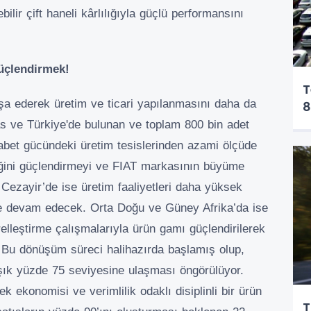
ilir çift haneli kârlılığıyla güçlü performansını
güçlendirmek!
T
nşa ederek üretim ve ticari yapılanmasını daha da
8
as ve Türkiye'de bulunan ve toplam 800 bin adet
abet gücündeki üretim tesislerinden azami ölçüde
liğini güçlendirmeyi ve FIAT markasının büyüme
 Cezayir’de ise üretim faaliyetleri daha yüksek
eye devam edecek. Orta Doğu ve Güney Afrika’da ise
relleştirme çalışmalarıyla ürün gamı güçlendirilerek
. Bu dönüşüm süreci halihazırda başlamış olup,
aşık yüzde 75 seviyesine ulaşması öngörülüyor.
k ekonomisi ve verimlilik odaklı disiplinli bir ürün
T