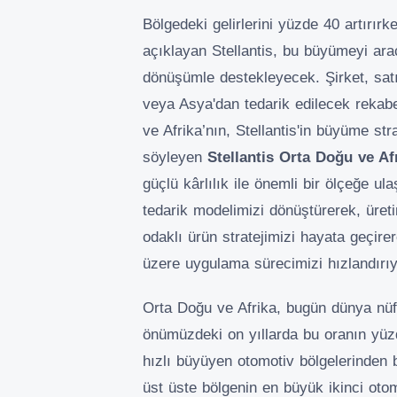
Bölgedeki gelirlerini yüzde 40 artırırke
açıklayan Stellantis, bu büyümeyi ara
dönüşümle destekleyecek. Şirket, satış
veya Asya'dan tedarik edilecek rekab
ve Afrika’nın, Stellantis'in büyüme str
söyleyen
S
tellantis Orta Doğu ve A
güçlü kârlılık ile önemli bir ölçeğe u
tedarik modelimizi dönüştürerek, üret
odaklı ürün stratejimizi hayata geçire
üzere uygulama sürecimizi hızlandırıy
Orta Doğu ve Afrika, bugün dünya nüf
önümüzdeki on yıllarda bu oranın yüz
hızlı büyüyen otomotiv bölgelerinden bi
üst üste bölgenin en büyük ikinci oto