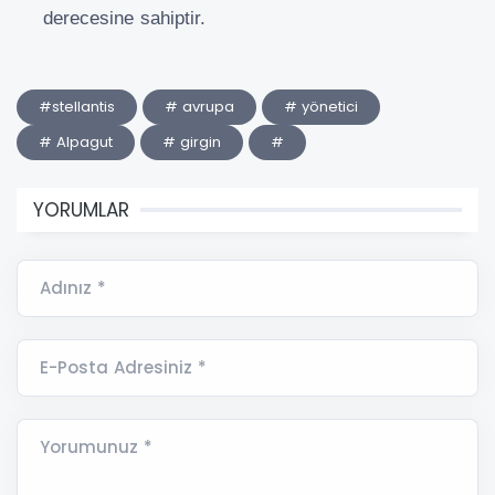
derecesine sahiptir.
#stellantis
# avrupa
# yönetici
# Alpagut
# girgin
#
YORUMLAR
Adınız *
E-Posta Adresiniz *
Yorumunuz *