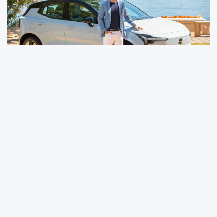
2026 yılının ilk altı ayında toplam
8 bin 623
adet otomobil satışı
gerçekleştiren Volvo Car Türkiye, geçen yılın aynı dönemine göre
satışlarını
yüzde 45
artırdı. Bu performansla premium segmentte
geçen yıla göre en fazla büyüyen premium marka olurken, toplam
pazar payını da
yüzde 1,22'den yüzde 1,96'ya
yükseltti.
Şarj Edilebilir Modeller Satışların Üçte İkisinden Fazlasını
Oluşturdu