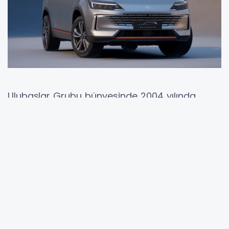
Ulubaşlar Grubu bünyesinde 2004 yılında
kurulan ve otomotiv sektöründe 21 ülkede
marka temsiliyet faaliyetlerini yürüten Ulu
Motor, Türkiye’de yeni yürürlüğe giren ve
elektrikli araçları kapsayan yeni tebliğe yönelik
çalışmalarını sürdürürken, yeni modellerle de
kullanıcılarını buluşturacak. Kuruluşunun 20.
yılında yoluna mevcut modellerine ek olarak
SUV hibrit modelleri de ekleyerek devam