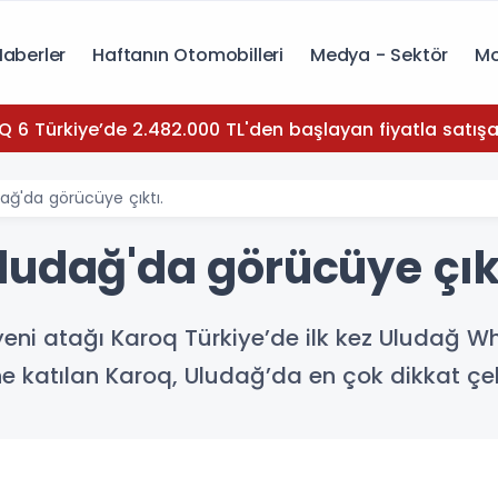
Haberler
Haftanın Otomobilleri
Medya - Sektör
Mo
Q 6 Türkiye’de 2.482.000 TL'den başlayan fiyatla satışa
ağ'da görücüye çıktı.
ludağ'da görücüye çık
ni atağı Karoq Türkiye’de ilk kez Uludağ Whi
ine katılan Karoq, Uludağ’da en çok dikkat çe