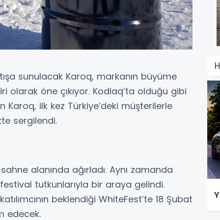
H
 satışa sunulacak Karoq, markanın büyüme
ri olarak öne çıkıyor. Kodiaq’ta olduğu gibi
 Karoq, ilk kez Türkiye’deki müşterilerle
te sergilendi.
e sahne alanında ağırladı. Aynı zamanda
festival tutkunlarıyla bir araya gelindi.
Y
katılımcının beklendiği WhiteFest’te 18 Şubat
m edecek.