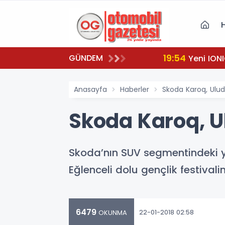
19:54
GÜNDEM
Yeni IONI
Anasayfa
Haberler
Skoda Karoq, Ulud
Skoda Karoq, U
Skoda’nın SUV segmentindeki ye
Eğlenceli dolu gençlik festival
6479
22-01-2018 02:58
OKUNMA