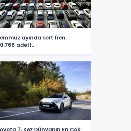
emmuz ayında sert fren;
0.768 adet!..
oyota 7. Kez Dünyanın En Çok