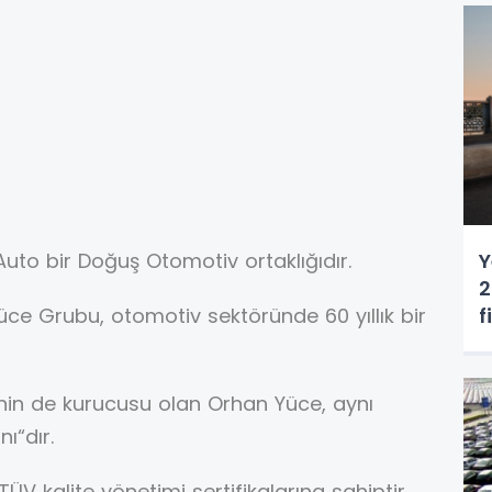
Y
Auto bir Doğuş Otomotiv ortaklığıdır.
2
f
ce Grubu, otomotiv sektöründe 60 yıllık bir
’nin de kurucusu olan Orhan Yüce, aynı
ı“dır.
V kalite yönetimi sertifikalarına sahiptir.