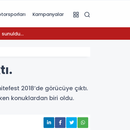
torsporları
Kampanyalar
08:31
 sunuldu...
Temmuz
tı.
tefest 2018’de görücüye çıktı.
ken konuklardan biri oldu.