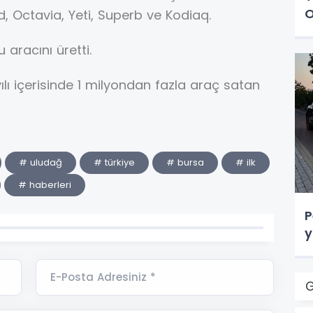
O
id, Octavia, Yeti, Superb ve Kodiaq.
 aracını üretti.
yılı içerisinde 1 milyondan fazla araç satan
# uludağ
# türkiye
# bursa
# ilk
# haberleri
P
y
E-Posta Adresiniz *
G