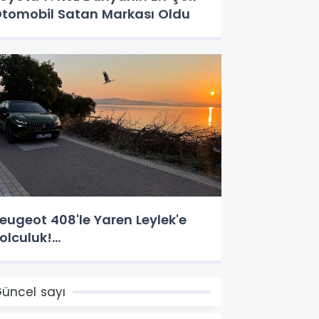
tomobil Satan Markası Oldu
eugeot 408'le Yaren Leylek'e
olculuk!...
üncel sayı