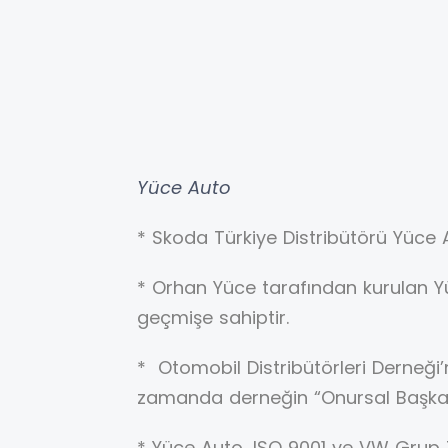
Yüce Auto
* Skoda Türkiye Distribütörü Yüce 
*
Orhan Yüce tarafından kurulan Yü
geçmişe sahiptir.
* Otomobil Distribütörleri Derneği
zamanda derneğin “Onursal Başkan
* Yüce Auto, ISO 9001 ve VW Grup TÜ