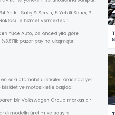
 Yetkili Satış & Servis, 5 Yetkili Satıcı, 3
 Noktası ile hizmet vermektedir.
T
den Yüce Auto, bir önceki yıla göre
8
%3.81’lik pazar payına ulaşmıştır.
 en eski otomobil üreticileri arasında yer
bisiklet ve motosikletle başladı.
itibaren bir Volkswagen Group markasıdır.
klı modelin üretim ve satışını
T