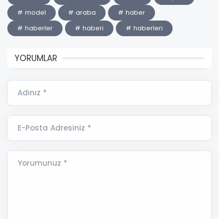
# model
# araba
# haber
# haberler
# haberi
# haberleri
YORUMLAR
Adınız *
E-Posta Adresiniz *
Yorumunuz *