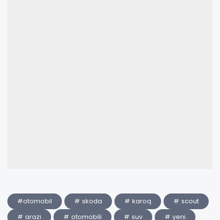
#otomobil
# skoda
# karoq
# scout
# arazi
# otomobili
# suv
# yeni