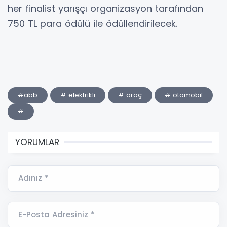
her finalist yarışçı organizasyon tarafından
750 TL para ödülü ile ödüllendirilecek.
#abb
# elektrikli
# araç
# otomobil
#
YORUMLAR
Adınız *
E-Posta Adresiniz *