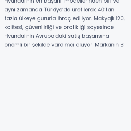
Hyundai'nin en başarılı modellerinden biri ve
aynı zamanda Türkiye’de üretilerek 40’tan
fazla ülkeye gururla ihraç ediliyor. Makyajlı i20,
kalitesi, güvenilirliği ve pratikliği sayesinde
Hyundai'nin Avrupa'daki satış başarısına
önemli bir şekilde yardımcı oluyor. Markanın B
segmentindeki iddialı bir modeli olan i20,
Avrupa’da olduğu gibi ülkemizde de en çok
satan modellerden biri olarak markanın pazar
payına katkıda bulunmaya devam ediyor. Yeni
i20, güncellenmiş zarif ve sportif tasarımın
yanı sıra kapsamlı bağlantı ve güvenlik
özellikleri de sunarak aileler için son derece iyi
bir alternatif.
Zarif ve sportif tasarım