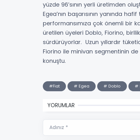
yüzde 96’sının yerli üretimden olu
Egea’nın başarısının yanında hafif 
performansımıza çok önemli bir katk
üretilen üyeleri Doblo, Fiorino, birl
sürdürüyorlar. Uzun yıllardır tüket
Fiorino ile minivan segmentinin de 
konuştu.
#Fiat
# Egea
# Doblo
# 
YORUMLAR
Adınız *