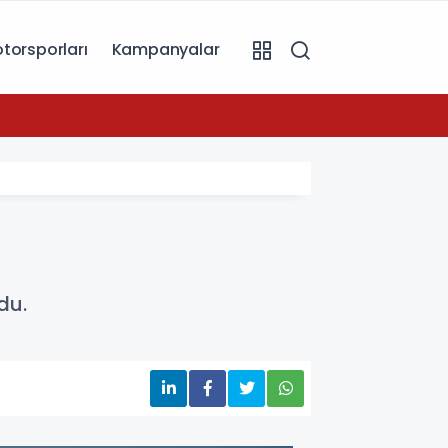
torsporları
Kampanyalar
11:19
du.