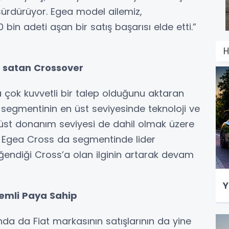
sürdürüyor. Egea model ailemiz,
n adeti aşan bir satış başarısı elde etti.”
H
 satan Crossover
a çok kuvvetli bir talep olduğunu aktaran
i segmentinin en üst seviyesinde teknoloji ve
üst donanım seviyesi de dahil olmak üzere
da Egea Cross da segmentinde lider
ğendiği Cross’a olan ilginin artarak devam
Y
nemli Paya Sahip
nda da Fiat markasının satışlarının da yine