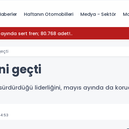
Haberler
Haftanın Otomobilleri
Medya - Sektör
Mo
yında sert fren; 80.768 adet!..
geçti
ni geçti
ürdürdüğü liderliğini, mayıs ayında da koru
14:53