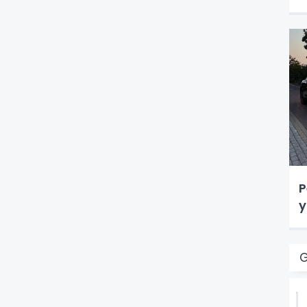
P
y
G