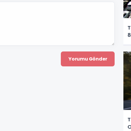
T
8
T
O