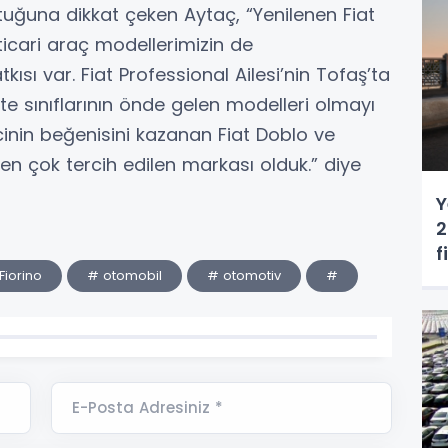
ştuğuna dikkat çeken Aytaç, “Yenilenen Fiat
ticari araç modellerimizin de
ısı var. Fiat Professional Ailesi’nin Tofaş’ta
likte sınıflarının önde gelen modelleri olmayı
icinin beğenisini kazanan Fiat Doblo ve
en çok tercih edilen markası olduk.” diye
Y
2
f
Fiorino
# otomobil
# otomotiv
#
E-Posta Adresiniz *