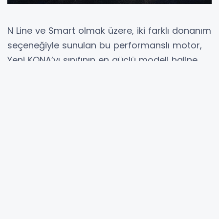
N Line ve Smart olmak üzere, iki farklı donanım
seçeneğiyle sunulan bu performanslı motor,
Yeni KONA’yı sınıfının en güçlü modeli haline
getiriyor. Yeni 1,6 litrelik turbo motor, daha
fazla performans için 198 beygir güç üretiyor.
Yeni modelle ilgili görüşlerini dile getiren
Hyundai Assan Genel Müdürü Murat Berkel,
“Yeni KONA, geçtiğimiz yıl olduğu gibi 2021
yılında da B-SUV segmentinin en önemli
modellerinden biri. İlk etapta ekonomik motor
seçenekleriyle satışa başladığımız yeni
modelimizin şimdi de güçlü ve dinamik bir
versiyonunu tüketicilerin beğenisine