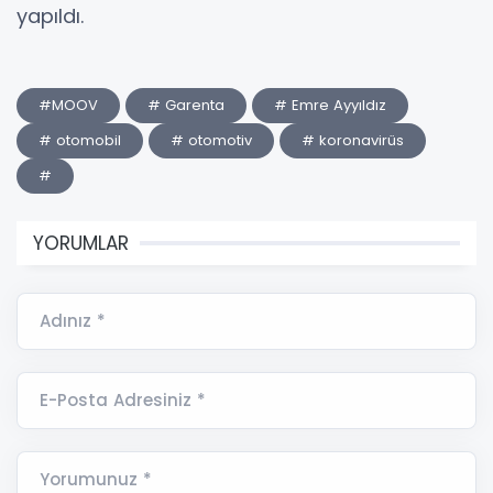
yapıldı.
#MOOV
# Garenta
# Emre Ayyıldız
# otomobil
# otomotiv
# koronavirüs
#
YORUMLAR
Adınız *
E-Posta Adresiniz *
Yorumunuz *