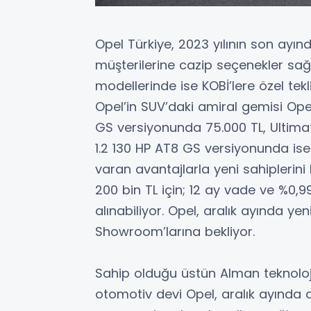
Opel Türkiye, 2023 yılının son ayı
müşterilerine cazip seçenekler sağla
modellerinde ise KOBİ’lere özel tekl
Opel’in SUV’daki amiral gemisi Opel 
GS versiyonunda 75.000 TL, Ultima
1.2 130 HP AT8 GS versiyonunda ise
varan avantajlarla yeni sahiplerini 
200 bin TL için; 12 ay vade ve %0,99
alınabiliyor. Opel, aralık ayında ye
Showroom’larına bekliyor.
Sahip olduğu üstün Alman teknoloj
otomotiv devi Opel, aralık ayında 