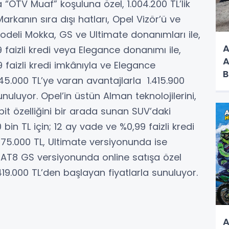
“ÖTV Muaf” koşuluna özel, 1.004.200 TL’lik
 Markanın sıra dışı hatları, Opel Vizör’ü ve
modeli Mokka, GS ve Ultimate donanımları ile,
A
 faizli kredi veya Elegance donanımı ile,
A
9 faizli kredi imkânıyla ve Elegance
B
45.000 TL’ye varan avantajlarla 1.415.900
nuluyor. Opel’in üstün Alman teknolojilerini,
pit özelliğini bir arada sunan SUV’daki
in TL için; 12 ay vade ve %0,99 faizli kredi
 75.000 TL, Ultimate versiyonunda ise
P AT8 GS versiyonunda online satışa özel
419.000 TL’den başlayan fiyatlarla sunuluyor.
A