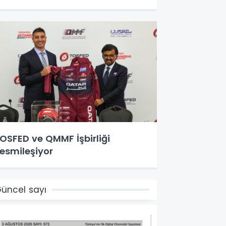
OSFED ve QMMF İşbirliği
esmileşiyor
üncel sayı