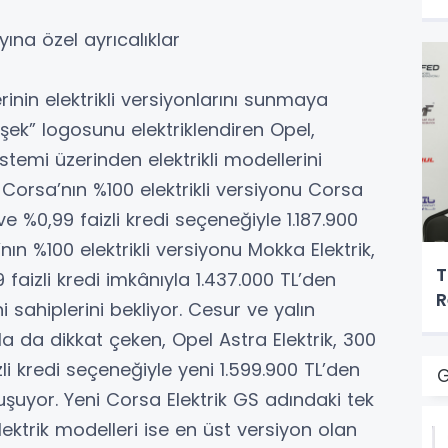
yına özel ayrıcalıklar
inin elektrikli versiyonlarını sunmaya
ek” logosunu elektriklendiren Opel,
stemi üzerinden elektrikli modellerini
orsa’nın %100 elektrikli versiyonu Corsa
 ve %0,99 faizli kredi seçeneğiyle 1.187.900
nın %100 elektrikli versiyonu Mokka Elektrik,
T
 faizli kredi imkânıyla 1.437.000 TL’den
R
 sahiplerini bekliyor. Cesur ve yalın
a da dikkat çeken, Opel Astra Elektrik, 300
zli kredi seçeneğiyle yeni 1.599.900 TL’den
G
luşuyor. Yeni Corsa Elektrik GS adındaki tek
ektrik modelleri ise en üst versiyon olan