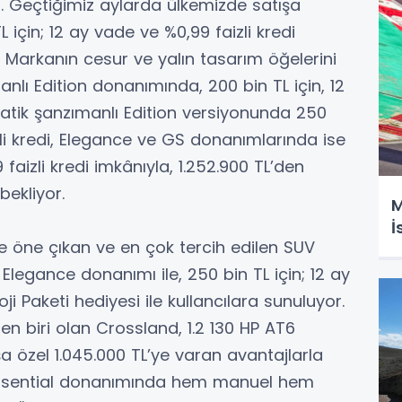
r. Geçtiğimiz aylarda ülkemizde satışa
 için; 12 ay vade ve %0,99 faizli kredi
r. Markanın cesur ve yalın tasarım öğelerini
nlı Edition donanımında, 200 bin TL için, 12
matik şanzımanlı Edition versiyonunda 250
zli kredi, Elegance ve GS donanımlarında ise
 faizli kredi imkânıyla, 1.252.900 TL’den
bekliyor.
M
İ
yle öne çıkan ve en çok tercih edilen SUV
Elegance donanımı ile, 250 bin TL için; 12 ay
ji Paketi hediyesi ile kullancılara sunuluyor.
en biri olan Crossland, 1.2 130 HP AT6
a özel 1.045.000 TL’ye varan avantajlarla
ve Essential donanımında hem manuel hem