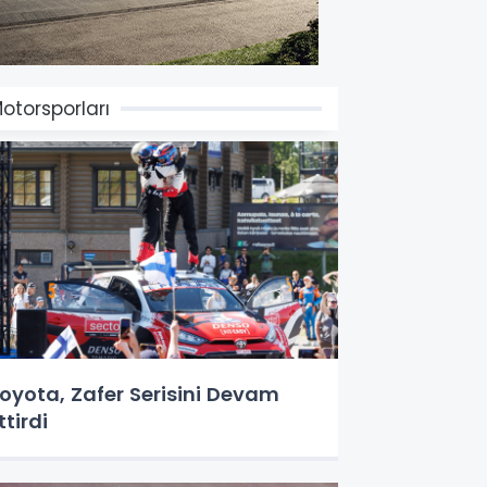
otorsporları
ta, Zafer Serisini Devam
ttirdi