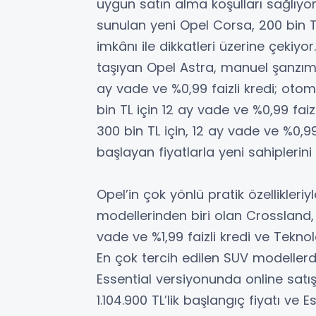
uygun satın alma koşulları sağlıyo
sunulan yeni Opel Corsa, 200 bin TL
imkânı ile dikkatleri üzerine çekiyo
taşıyan Opel Astra, manuel şanzıma
ay vade ve %0,99 faizli kredi; oto
bin TL için 12 ay vade ve %0,99 fai
300 bin TL için, 12 ay vade ve %0,99
başlayan fiyatlarla yeni sahiplerini 
Opel’in çok yönlü pratik özellikleri
modellerinden biri olan Crossland, 
vade ve %1,99 faizli kredi ve Teknolo
En çok tercih edilen SUV modellerd
Essential versiyonunda online satış
1.104.900 TL’lik başlangıç fiyatı 