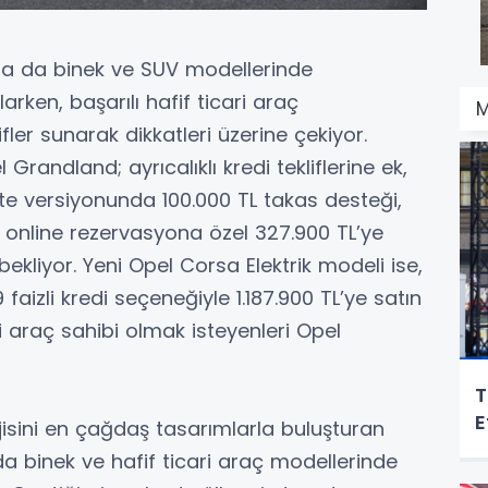
nda da binek ve SUV modellerinde
rken, başarılı hafif ticari araç
M
ifler sunarak dikkatleri üzerine çekiyor.
Grandland; ayrıcalıklı kredi tekliflerine ek,
te versiyonunda 100.000 TL takas desteği,
 online rezervasyona özel 327.900 TL’ye
bekliyor. Yeni Opel Corsa Elektrik modeli ise,
 faizli kredi seçeneğiyle 1.187.900 TL’ye satın
ni araç sahibi olmak isteyenleri Opel
Toyo
E
isini en çağdaş tasarımlarla buluşturan
da binek ve hafif ticari araç modellerinde