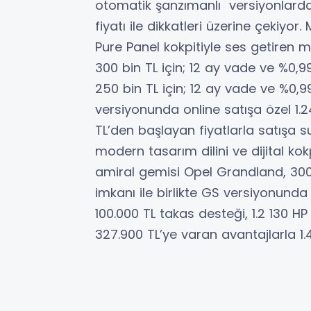
otomatik şanzımanlı versiyonlarda 
fiyatı ile dikkatleri üzerine çekiyor.
Pure Panel kokpitiyle ses getiren 
300 bin TL için; 12 ay vade ve %0,99
250 bin TL için; 12 ay vade ve %0,9
versiyonunda online satışa özel 1.2
TL’den başlayan fiyatlarla satışa su
modern tasarım dilini ve dijital kok
amiral gemisi Opel Grandland, 300 b
imkanı ile birlikte GS versiyonunda
100.000 TL takas desteği, 1.2 130 H
327.900 TL’ye varan avantajlarla 1.