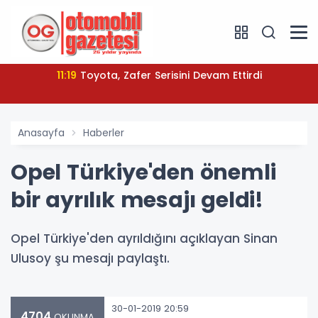
11:19
Toyota, Zafer Serisini Devam Ettirdi
Anasayfa
Haberler
Opel Türkiye'den önemli
bir ayrılık mesajı geldi!
Opel Türkiye'den ayrıldığını açıklayan Sinan
Ulusoy şu mesajı paylaştı.
30-01-2019 20:59
4704
OKUNMA