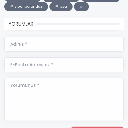
# sibel palandüz
# psa
#
YORUMLAR
Adınız *
E-Posta Adresiniz *
Yorumunuz *