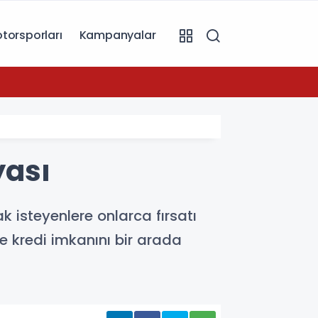
torsporları
Kampanyalar
07:49
Toyot
yası
k isteyenlere onlarca fırsatı
e kredi imkanını bir arada