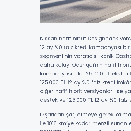
Nissan hafif hibrit Designpack vers
12 ay %0 faiz kredi kampanyası bir
segmentinin yaratıcısı ikonik Qas
daha kolay. Qashqai’nin hafif hibr
kampanyasında 125.000 TL ekstra fi
125.000 TL 12 ay %0 faiz kredi imkâ
diğer hafif hibrit versiyonları ise 
destek ve 125.000 TL 12 ay %0 faiz 
Dışarıdan şarj etmeye gerek kalmad
ile 1018 km’ye kadar menzil sunan