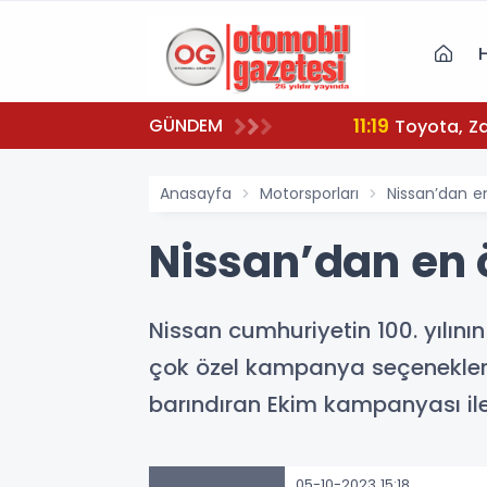
11:19
GÜNDEM
To
Anasayfa
Motorsporları
Nissan’dan e
Nissan’dan en 
Nissan cumhuriyetin 100. yılını
çok özel kampanya seçenekleri i
barındıran Ekim kampanyası ile
05-10-2023 15:18