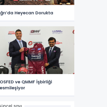
ğrı’da Heyecan Dorukta
OSFED ve QMMF İşbirliği
esmileşiyor
üncel sayı