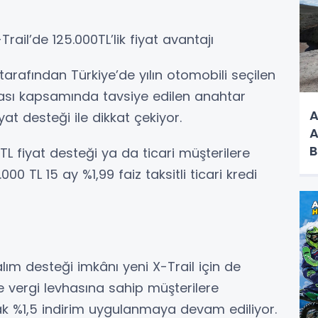
rail’de 125.000TL’lik fiyat avantajı
tarafından Türkiye’de yılın otomobili seçilen
ası kapsamında tavsiye edilen anahtar
A
iyat desteği ile dikkat çekiyor.
A
B
 TL fiyat desteği ya da ticari müşterilere
000 TL 15 ay %1,99 faiz taksitli ticari kredi
lım desteği imkânı yeni X-Trail için de
le vergi levhasına sahip müşterilere
 %1,5 indirim uygulanmaya devam ediliyor.