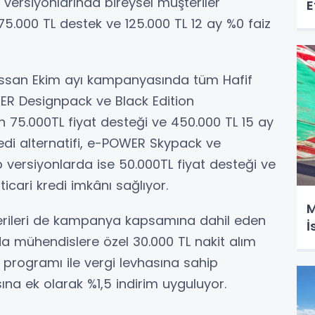
versiyonlarında bireysel müşteriler
E
 75.000 TL destek ve 125.000 TL 12 ay %0 faiz
Nissan Ekim ayı kampanyasında tüm Hafif
ER Designpack ve Black Edition
çin 75.000TL fiyat desteği ve 450.000 TL 15 ay
kredi alternatifi, e-POWER Skypack ve
ersiyonlarda ise 50.000TL fiyat desteği ve
 ticari kredi imkânı sağlıyor.
M
rileri de kampanya kapsamına dahil eden
İ
a mühendislere özel 30.000 TL nakit alım
 programı ile vergi levhasına sahip
na ek olarak %1,5 indirim uyguluyor.