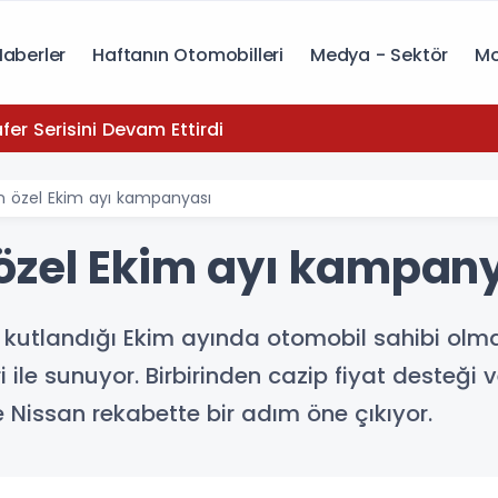
Haberler
Haftanın Otomobilleri
Medya - Sektör
Mo
yota, Zafer Serisini Devam Ettirdi
n özel Ekim ayı kampanyası
özel Ekim ayı kampan
n kutlandığı Ekim ayında otomobil sahibi olma
le sunuyor. Birbirinden cazip fiyat desteği v
 Nissan rekabette bir adım öne çıkıyor.