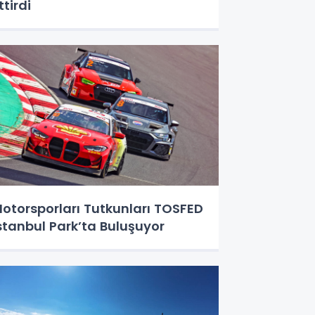
ttirdi
otorsporları Tutkunları TOSFED
stanbul Park’ta Buluşuyor