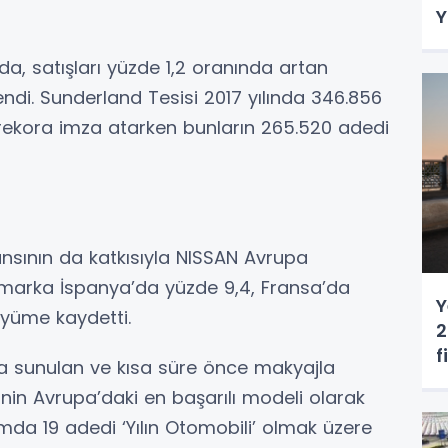
Y
a, satışları yüzde 1,2 oranında artan
ndi. Sunderland Tesisi 2017 yılında 346.856
rekora imza atarken bunların 265.520 adedi
nsının da katkısıyla NISSAN Avrupa
 marka İspanya’da yüzde 9,4, Fransa’da
Y
yüme kaydetti.
2
f
tışa sunulan ve kısa süre önce makyajla
nin Avrupa’daki en başarılı modeli olarak
mda 19 adedi ‘Yılın Otomobili’ olmak üzere