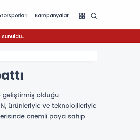
torsporları
Kampanyalar
08:31
 sunuldu...
Temmuz
attı
 geliştirmiş olduğu
ürünleriyle ve teknolojileriyle
çerisinde önemli paya sahip