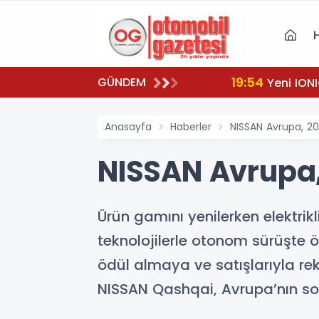
19:54
GÜNDEM
Yeni IONI
Anasayfa
Haberler
NISSAN Avrupa, 201
NISSAN Avrupa, 
Ürün gamını yenilerken elektri
teknolojilerle otonom sürüşte 
ödül almaya ve satışlarıyla re
NISSAN Qashqai, Avrupa’nın son