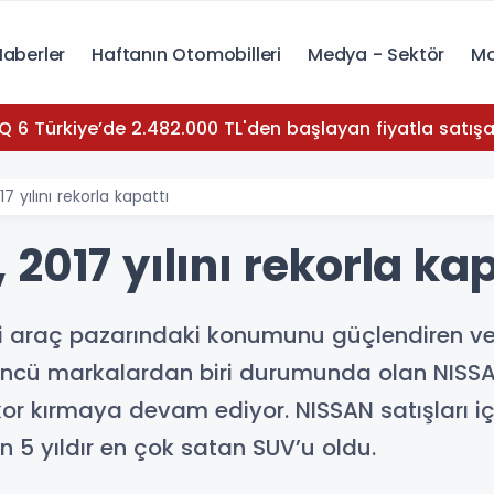
Haberler
Haftanın Otomobilleri
Medya - Sektör
Mo
Q 6 Türkiye’de 2.482.000 TL'den başlayan fiyatla satışa
7 yılını rekorla kapattı
2017 yılını rekorla kap
kli araç pazarındaki konumunu güçlendiren ve
öncü markalardan biri durumunda olan NISSAN, 
kor kırmaya devam ediyor. NISSAN satışları i
 5 yıldır en çok satan SUV’u oldu.