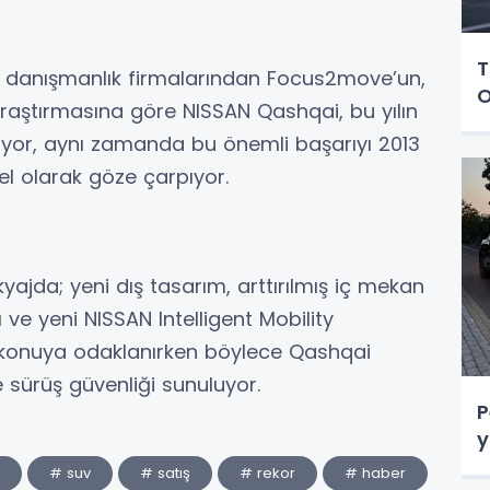
T
 danışmanlık firmalarından Focus2move’un,
O
raştırmasına göre NISSAN Qashqai, bu yılın
ıyor, aynı zamanda bu önemli başarıyı 2013
l olarak göze çarpıyor.
yajda; yeni dış tasarım, arttırılmış iç mekan
 ve yeni NISSAN Intelligent Mobility
a konuya odaklanırken böylece Qashqai
e sürüş güvenliği sunuluyor.
P
y
# suv
# satış
# rekor
# haber