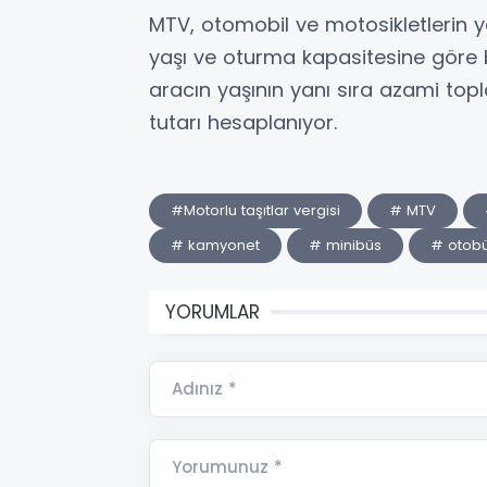
MTV, otomobil ve motosikletlerin ya
yaşı ve oturma kapasitesine göre 
aracın yaşının yanı sıra azami to
tutarı hesaplanıyor.
#Motorlu taşıtlar vergisi
# MTV
# kamyonet
# minibüs
# otob
YORUMLAR
Adınız *
Yorumunuz *