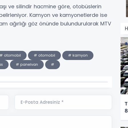
şı ve silindir hacmine göre, otobüslerin
belirleniyor. Kamyon ve kamyonetlerde ise
plam ağırlığı göz önünde bulundurularak MTV
H
# otomobil
# otomobil
# kamyon
üs
# panelvan
#
E-Posta Adresiniz *
T
8