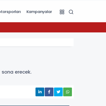
torsporları
Kampanyalar
07:16
Peugeo
 sona erecek.