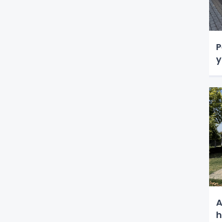
P
y
A
h